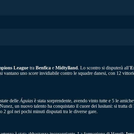
pions League
tra
Benfica
e
Midtylland
. Lo scontro si disputerà all’
E
hesi vantano uno
score
invidiabile contro le squadre danesi, con 12 vittorie
estate delle
Águias
è stata sorprendente, avendo vinto tutte e 5 le amich
nez, un nuovo talento ha conquistato il cuore dei lusitani: si tratta d
o 2 gol nei pochi minuti disputati tra le diverse gare.
 partenza è stata abbastanza incoraggiante. La formazione di Henrik
Jen