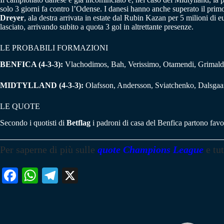
solo 3 giorni fa contro l’Odense. I danesi hanno anche superato il prim
Dreyer
, ala destra arrivata in estate dal Rubin Kazan per 5 milioni di
lasciato, arrivando subito a quota 3 gol in altrettante presenze.
LE PROBABILI FORMAZIONI
BENFICA (4-3-3):
Vlachodimos, Bah, Verissimo, Otamendi, Grimald
MIDTYLLAND (4-3-3):
Olafsson, Andersson, Sviatchenko, Dalsgaar
LE QUOTE
Secondo i quotisti di
Betflag
i padroni di casa del Benfica partono favo
Per saperne di più sulle
quote Champions League
e tu
Fa
W
Te
X
ce
ha
le
bo
ts
gr
ok
A
a