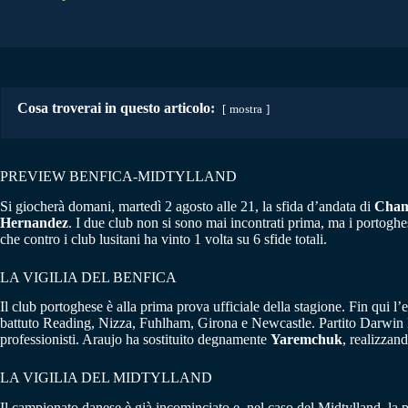
Cosa troverai in questo articolo:
mostra
PREVIEW BENFICA-MIDTYLLAND
Si giocherà domani, martedì 2 agosto alle 21, la sfida d’andata di
Cham
Hernandez
. I due club non si sono mai incontrati prima, ma i portog
che contro i club lusitani ha vinto 1 volta su 6 sfide totali.
LA VIGILIA DEL BENFICA
Il club portoghese è alla prima prova ufficiale della stagione. Fin qui l’
battuto Reading, Nizza, Fuhlham, Girona e Newcastle. Partito Darwin Nu
professionisti. Araujo ha sostituito degnamente
Yaremchuk
, realizzand
LA VIGILIA DEL MIDTYLLAND
Il campionato danese è già incominciato e, nel caso del Midtylland, la