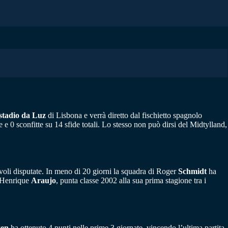
stadio da Luz
di Lisbona e verrà diretto dal fischietto spagnolo
 e 0 sconfitte su 14 sfide totali. Lo stesso non può dirsi del Midtylland,
evoli disputate. In meno di 20 giorni la squadra di Roger
Schmidt
ha
i Henrique
Araujo
, punta classe 2002 alla sua prima stagione tra i
sen
ha ottenuto 4 punti nelle prime 3 giornate, vincendo l’ultima partita