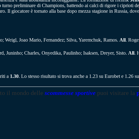
o turno preliminare di Champions, battendo ai calci di rigore i ciprioti
 euro. Il giocatore è tornato alla base dopo mezza stagione in Russia, do
o; Weigl, Joao Mario, Fernandez; Silva, Yaremchuk, Ramos.
All
. Roge
d, Juninho; Charles, Onyedika, Paulinho; Isaksen, Dreyer, Sisto.
All
. 
riti a
1.30
. Lo stesso risultato si trova anche a 1.23 su Eurobet e 1.26 
tto il mondo delle
scommesse sportive
puoi visitare la