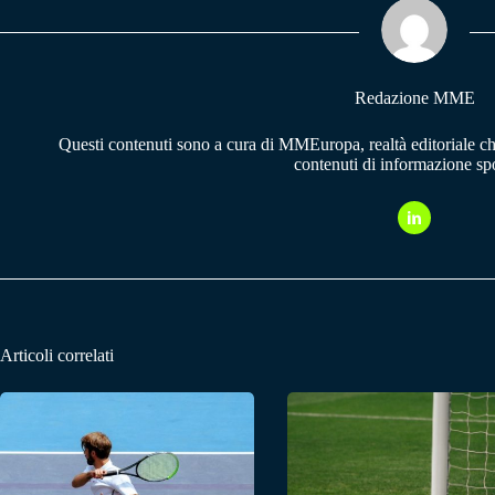
pp
m
Redazione MME
Questi contenuti sono a cura di MMEuropa, realtà editoriale c
contenuti di informazione spo
Articoli correlati