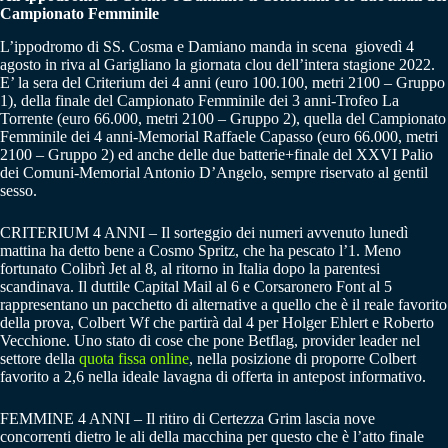
Campionato Femminile
L’ippodromo di SS. Cosma e Damiano manda in scena giovedì 4
agosto in riva al Garigliano la giornata clou dell’intera stagione 2022.
E’ la sera del Criterium dei 4 anni (euro 100.100, metri 2100 – Gruppo
1), della finale del Campionato Femminile dei 3 anni-Trofeo La
Torrente (euro 66.000, metri 2100 – Gruppo 2), quella del Campionato
Femminile dei 4 anni-Memorial Raffaele Capasso (euro 66.000, metri
2100 – Gruppo 2) ed anche delle due batterie+finale del XXVI Palio
dei Comuni-Memorial Antonio D’Angelo, sempre riservato al gentil
sesso.
CRITERIUM 4 ANNI – Il sorteggio dei numeri avvenuto lunedì
mattina ha detto bene a Cosmo Spritz, che ha pescato l’1. Meno
fortunato Colibrì Jet al 8, al ritorno in Italia dopo la parentesi
scandinava. Il duttile Capital Mail al 6 e Corsaronero Font al 5
rappresentano un pacchetto di alternative a quello che è il reale favorito
della prova, Colbert Wf che partirà dal 4 per Holger Ehlert e Roberto
Vecchione. Uno stato di cose che pone Betflag, provider leader nel
settore della
quota fissa online
, nella posizione di proporre Colbert
favorito a 2,6 nella ideale lavagna di offerta in antepost informativo.
FEMMINE 4 ANNI – Il ritiro di Certezza Grim lascia nove
concorrenti dietro le ali della macchina per questo che è l’atto finale