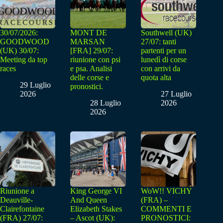
30/07/2026:
MONT DE
Southwell (UK)
GOODWOOD
MARSAN
27/07: tanti
(UK) 30/07:
[FRA] 29/07:
partenti per un
Meeting da top
riunione con psi
lunedì di corse
races
e psa. Analisi
con arrivi da
delle corse e
quota alta
29 Luglio
pronostici.
2026
27 Luglio
28 Luglio
2026
2026
Riunione a
King George VI
WoW!! VICHY
Deauville-
And Queen
(FRA) –
Clairefontaine
Elizabeth Stakes
COMMENTI E
(FRA) 27/07:
– Ascot (UK):
PRONOSTICI: