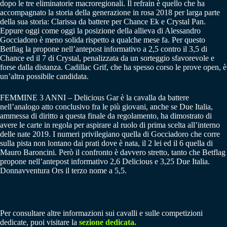
dopo le tre eliminatorie macroregionali. Il refrain è quello che ha
accompagnato la storia della generazione in rosa 2018 per larga parte
della sua storia: Clarissa da battere per Chance Ek e Crystal Pan.
Eppure oggi come oggi la posizione della allieva di Alessandro
Gocciadoro è meno solida rispetto a qualche mese fa. Per questo
Betflag la propone nell’antepost informativo a 2,5 contro il 3,5 di
Chance ed il 7 di Crystal, penalizzata da un sorteggio sfavorevole e
forse dalla distanza. Cadillac Grif, che ha spesso corso le prove open, è
un’altra possibile candidata.
FEMMINE 3 ANNI – Delicious Gar è la cavalla da battere
nell’analogo atto conclusivo fra le più giovani, anche se Due Italia,
ammessa di diritto a questa finale da regolamento, ha dimostrato di
avere le carte in regola per aspirare al ruolo di prima scelta all’interno
delle nate 2019. I numeri privilegiano quella di Gocciadoro che corre
sulla pista non lontano dai prati dove è nata, il 2 lei ed il 6 quella di
Mauro Baroncini. Però il confronto è davvero stretto, tanto che Betflag
propone nell’antepost informativo 2,6 Delicious e 3,25 Due Italia.
Donnavventura Ors il terzo nome a 5,5.
Per consultare altre informazioni sui cavalli e sulle competizioni
dedicate, puoi visitare la
sezione dedicata.