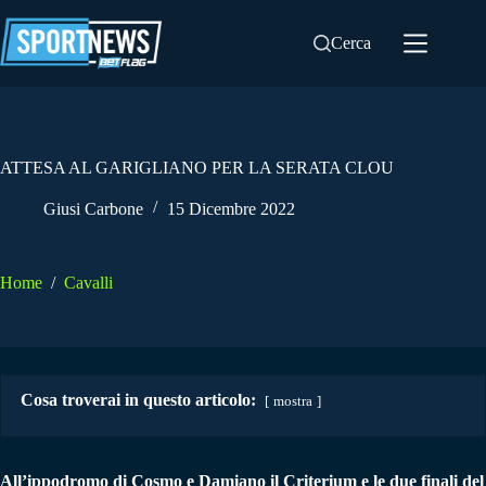
Salta
al
Cerca
contenuto
ATTESA AL GARIGLIANO PER LA SERATA CLOU
Giusi Carbone
15 Dicembre 2022
Home
/
Cavalli
Cosa troverai in questo articolo:
mostra
All’ippodromo di Cosmo e Damiano il Criterium e le due finali del