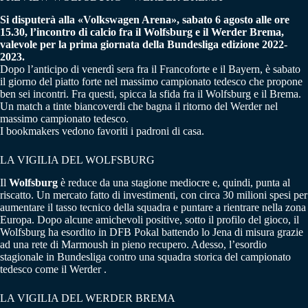
Si disputerà alla «Volkswagen Arena», sabato 6 agosto alle ore
15.30, l’incontro di calcio fra il Wolfsburg e il Werder Brema,
valevole per la prima giornata della Bundesliga edizione 2022-
2023.
Dopo l’anticipo di venerdì sera fra il Francoforte e il Bayern, è sabato
il giorno del piatto forte nel massimo campionato tedesco che propone
ben sei incontri. Fra questi, spicca la sfida fra il Wolfsburg e il Brema.
Un match a tinte biancoverdi che bagna il ritorno del Werder nel
massimo campionato tedesco.
I bookmakers vedono favoriti i padroni di casa.
LA VIGILIA DEL WOLFSBURG
Il
Wolfsburg
è reduce da una stagione mediocre e, quindi, punta al
riscatto. Un mercato fatto di investimenti, con circa 30 milioni spesi per
aumentare il tasso tecnico della squadra e puntare a rientrare nella zona
Europa. Dopo alcune amichevoli positive, sotto il profilo del gioco, il
Wolfsburg ha esordito in DFB Pokal battendo lo Jena di misura grazie
ad una rete di Marmoush in pieno recupero. Adesso, l’esordio
stagionale in Bundesliga contro una squadra storica del campionato
tedesco come il Werder .
LA VIGILIA DEL WERDER BREMA