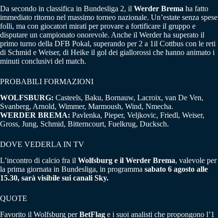
Da secondo in classifica in Bundesliga 2, il
Werder Brema
ha fatto
immediato ritorno nel massimo torneo nazionale. Un’estate senza spese
folli, ma con giocatori mirati per provare a fortificare il gruppo e
disputare un campionato onorevole. Anche il Werder ha superato il
primo turno della DFB Pokal, superando per 2 a 1il Cottbus con le reti
di Schmid e Weiser, di Heike il gol dei giallorossi che hanno animato i
minuti conclusivi del match.
PROBABILI FORMAZIONI
WOLFSBURG:
Casteels, Baku, Bornauw, Lacroix, van De Ven,
Svanberg, Arnold, Wimmer, Marmoush, Wind, Nmecha.
WERDER BREMA:
Pavlenka, Pieper, Veljkovic, Friedl, Weiser,
Gross, Jung, Schmid, Bitterncourt, Fuelkrug, Ducksch.
DOVE VEDERLA IN TV
L’incontro di calcio fra il
Wolfsburg e il Werder Brema
, valevole per
la prima giornata in Bundesliga, in programma
sabato 6 agosto alle
15.30, sarà visibile sui canali Sky.
QUOTE
Favorito il Wolfsburg per
BetFlag
e i suoi analisti che propongono l’1