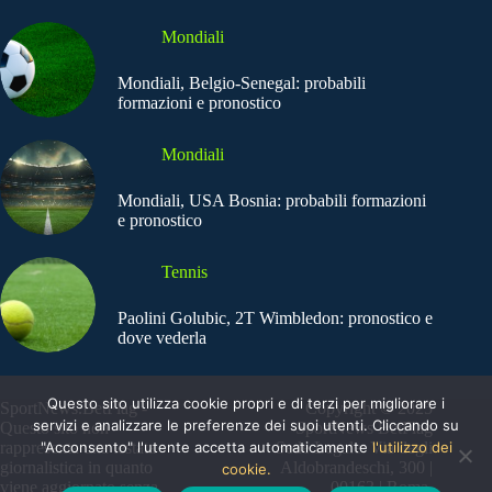
Mondiali
Mondiali, Belgio-Senegal: probabili
formazioni e pronostico
Mondiali
Mondiali, USA Bosnia: probabili formazioni
e pronostico
Tennis
Paolini Golubic, 2T Wimbledon: pronostico e
dove vederla
Questo sito utilizza cookie propri e di terzi per migliorare i
SportNews.BetFlag -
Copyright © 2025
servizi e analizzare le preferenze dei suoi utenti. Cliccando su
Questo sito non
SportNews BetFlag
"Acconsento" l'utente accetta automaticamente
l'utilizzo dei
rappresenta una testata
Sede Legale: Via degli
giornalistica in quanto
Aldobrandeschi, 300 |
cookie.
viene aggiornato senza
00163 | Roma