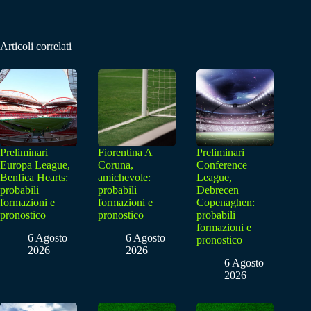
Articoli correlati
Preliminari
Fiorentina A
Preliminari
Europa League,
Coruna,
Conference
Benfica Hearts:
amichevole:
League,
probabili
probabili
Debrecen
formazioni e
formazioni e
Copenaghen:
pronostico
pronostico
probabili
formazioni e
6 Agosto
6 Agosto
pronostico
2026
2026
6 Agosto
2026