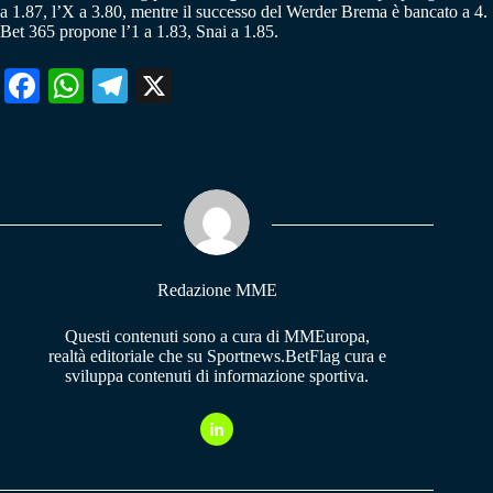
a 1.87, l’X a 3.80, mentre il successo del Werder Brema è bancato a 4.
Bet 365 propone l’1 a 1.83, Snai a 1.85.
Fa
W
Te
X
ce
ha
le
bo
ts
gr
ok
A
a
pp
m
Redazione MME
Questi contenuti sono a cura di MMEuropa,
realtà editoriale che su Sportnews.BetFlag cura e
sviluppa contenuti di informazione sportiva.