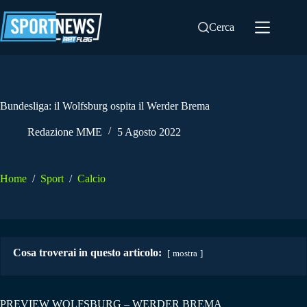
Salta
al
Cerca
contenuto
Bundesliga: il Wolfsburg ospita il Werder Brema
Redazione MME
5 Agosto 2022
Home
/
Sport
/
Calcio
Cosa troverai in questo articolo:
mostra
PREVIEW WOLFSBURG – WERDER BREMA