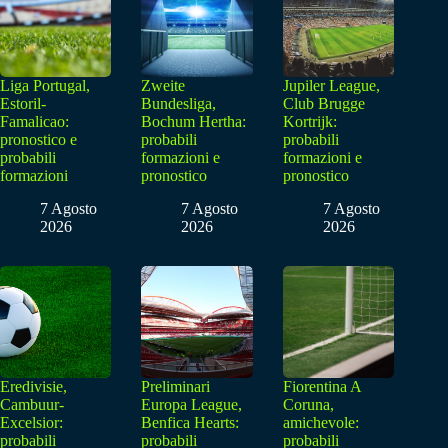
Liga Portugal,
Zweite
Jupiler League,
Estoril-
Bundesliga,
Club Brugge
Famalicao:
Bochum Hertha:
Kortrijk:
pronostico e
probabili
probabili
probabili
formazioni e
formazioni e
formazioni
pronostico
pronostico
7 Agosto
7 Agosto
7 Agosto
2026
2026
2026
Eredivisie,
Preliminari
Fiorentina A
Cambuur-
Europa League,
Coruna,
Excelsior:
Benfica Hearts:
amichevole:
probabili
probabili
probabili