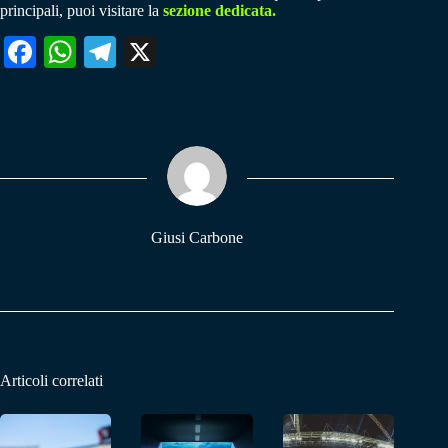
principali, puoi visitare la
sezione dedicata.
Fa
W
Te
X
ce
ha
le
bo
ts
gr
ok
A
a
pp
m
Giusi Carbone
Articoli correlati