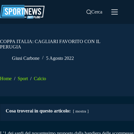
Salta
al
Cerca
contenuto
COPPA ITALIA: CAGLIARI FAVORITO CON IL
PERUGIA
Giusi Carbone
5 Agosto 2022
Home
/
Sport
/
Calcio
Cosa troverai in questo articolo:
mostra
L’1 dei sardi del novantesimo proposto dalla bandiera delle scommesse