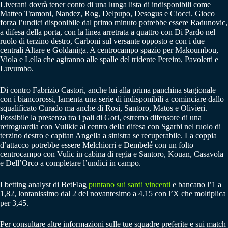
Liverani dovrà tener conto di una lunga lista di indisponibili come
Matteo Tramoni, Nandez, Rog, Delpupo, Desogus e Ciocci. Gioco
forza l’undici disponibile dal primo minuto potrebbe essere Radunovic,
a difesa della porta, con la linea arretrata a quattro con Di Pardo nel
ruolo di terzino destro, Carboni sul versante opposto e con i due
centrali Altare e Goldaniga. A centrocampo spazio per Makoumbou,
Viola e Lella che agiranno alle spalle del tridente Pereiro, Pavoletti e
Luvumbo.
Di contro Fabrizio Castori, anche lui alla prima panchina stagionale
con i biancorossi, lamenta una serie di indisponibili a cominciare dallo
squalificato Curado ma anche di Rosi, Santoro, Matos e Olivieri.
Possibile la presenza tra i pali di Gori, estremo difensore di una
retroguardia con Vulikic al centro della difesa con Sgarbi nel ruolo di
terzino destro e capitan Angella a sinistra se recuperabile. La coppia
d’attacco potrebbe essere Melchiorri e Dembelé con un folto
centrocampo con Vulic in cabina di regia e Santoro, Kouan, Casavola
e Dell’Orco a completare l’undici in campo.
I betting analyst di BetFlag
puntano sui sardi vincenti
e bancano l’1 a
1,82, lontanissimo dal 2 del novantesimo a 4,15 con l’X che moltiplica
per 3,45.
Per consultare altre informazioni sulle tue squadre preferite e sui match