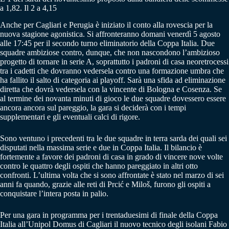
a 1,82. Il 2 a 4,15
Anche per Cagliari e Perugia è iniziato il conto alla rovescia per la
nuova stagione agonistica. Si affronteranno domani venerdì 5 agosto
alle 17:45 per il secondo turno eliminatorio della Coppa Italia. Due
squadre ambiziose contro, dunque, che non nascondono l’ambizioso
progetto di tornare in serie A, soprattutto i padroni di casa neoretrocessi
tra i cadetti che dovranno vedersela contro una formazione umbra che
ha fallito il salto di categoria ai playoff. Sarà una sfida ad eliminazione
diretta che dovrà vedersela con la vincente di Bologna e Cosenza. Se
al termine dei novanta minuti di gioco le due squadre dovessero essere
ancora ancora sul pareggio, la gara si deciderà con i tempi
supplementari e gli eventuali calci di rigore.
Sono ventuno i precedenti tra le due squadre in terra sarda dei quali sei
disputati nella massima serie e due in Coppa Italia. Il bilancio è
fortemente a favore dei padroni di casa in grado di vincere nove volte
contro le quattro degli ospiti che hanno pareggiato in altri otto
confronti. L’ultima volta che si sono affrontate è stato nel marzo di sei
anni fa quando, grazie alle reti di Prcić e Miloš, furono gli ospiti a
conquistare l’intera posta in palio.
Per una gara in programma per i trentaduesimi di finale della Coppa
Italia all’Unipol Domus di Cagliari il nuovo tecnico degli isolani Fabio