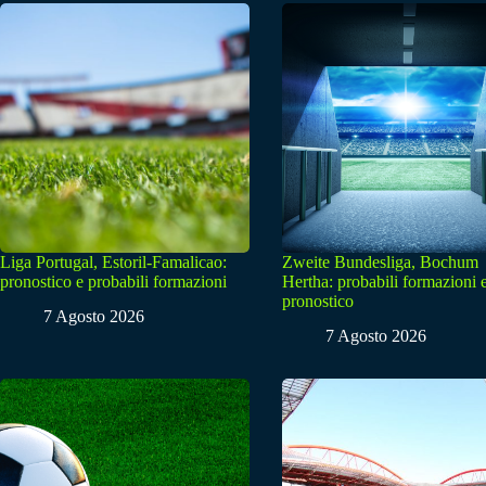
Liga Portugal, Estoril-Famalicao:
Zweite Bundesliga, Bochum
pronostico e probabili formazioni
Hertha: probabili formazioni 
pronostico
7 Agosto 2026
7 Agosto 2026