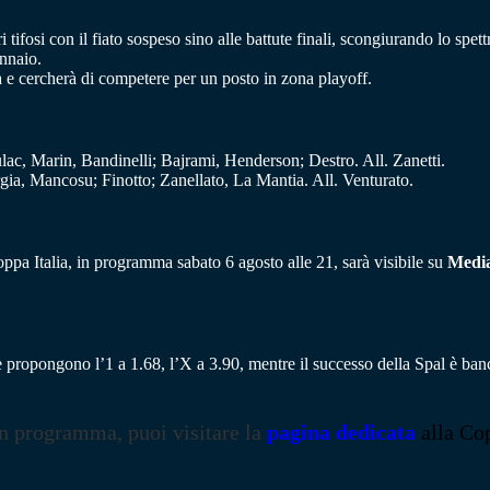
tifosi con il fiato sospeso sino alle battute finali, scongiurando lo spett
ennaio.
a e cercherà di competere per un posto in zona playoff.
ulac, Marin, Bandinelli; Bajrami, Henderson; Destro. All. Zanetti.
gia, Mancosu; Finotto; Zanellato, La Mantia. All. Venturato.
ppa Italia, in programma sabato 6 agosto alle 21, sarà visibile su
Medias
he propongono l’1 a 1.68, l’X a 3.90, mentre il successo della Spal è ban
in programma, puoi visitare la
pagina dedicata
alla
Cop