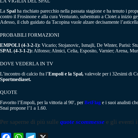
LA VIGILIA DEL SPAL
La
Spal
ha rischiato parecchio nella passata stagione e ha tenuto i propri 
contro il Frosinone e alla cura Venturato, subentrato a Clotet a inizio g
Adesso, il club guidato da Tacopina vuole alzare decisamente l’asticell
PROBABILI FORMAZIONI
EMPOLI (4-3-2-1):
Vicario; Stojanovic, Ismajli, De Winter, Parisi: St
SPAL (4-3-1-2):
Alfonso; Almici, Celia, Esposito, Varnier; Arena, Mur
DOVE VEDERLA IN TV
L’incontro di calcio fra l’
Empoli e la Spal,
valevole per i 32esimi di Co
Sportmediaset.
QUOTE
Favorito l’Empoli, per la vittoria al 90′, per
BetFlag
e i suoi analisti c
Snai propone l’1 a 1.60.
Per saperne di più sulle
quote scommesse
e gli eventi 
Fa
W
Te
X