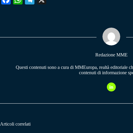
ce
ha
le
bo
ts
gr
ok
A
a
pp
m
Redazione MME
Questi contenuti sono a cura di MMEuropa, realtà editoriale c
contenuti di informazione spo
Articoli correlati