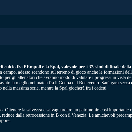
di calcio fra l’Empoli e la Spal, valevole per i 32esimi di finale del
Bin campo, adesso scendono sul terreno di gioco anche le formazioni del
o per gli allenatori che avranno modo di valutare i progressi in vista del
 avuto la meglio nel match fra il Genoa e il Benevento. Sarà gara secca 
 nella massima serie, mentre la Spal giocherà fra i cadetti.
sso. Ottenere la salvezza e salvaguardare un patrimonio così importante 
tti, reduce dalla retrocessione in B con il Venezia. Le amichevoli precam
apore.