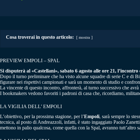
Cosa troverai in questo articolo:
mostra
PREVIEW EMPOLI – SPAL
Si disputerà al «Castellani», sabato 6 agosto alle ore 21, l’incontro 
Dopo il turno preliminare che ha visto alcune squadre di serie C e di 
figurare nei rispettivi campionati e sarà un momento di studio e confront
La vincente di questo incontro, affronterà, al turno successivo che avrà
I bookmakers vedono favoriti i padroni di casa che, ricordiamo, militano
LA VIGILIA DELL’ EMPOLI
L’obiettivo, per la prossima stagione, per l’
Empoli
, sarà sempre lo ste
tecnica, al posto di Andreazzoli, infatti, è stato ingaggiato Paolo Zane
mettono in palio qualcosa, come quella con la Spal, avranno tutt’altro s