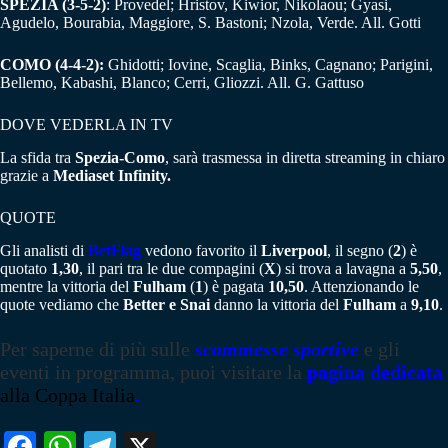
SPEZIA (3-5-2)
: Provedel; Hristov, Kiwior, Nikolaou; Gyasi,
Agudelo, Bourabia, Maggiore, S. Bastoni; Nzola, Verde. All. Gotti
COMO (4-4-2):
Ghidotti; Iovine, Scaglia, Binks, Cagnano; Parigini,
Bellemo, Kabashi, Blanco; Cerri, Gliozzi. All. G. Gattuso
DOVE VEDERLA IN TV
La sfida tra
Spezia-Como
, sarà trasmessa in diretta streaming in chiaro
grazie a
Mediaset Infinity.
QUOTE
Gli analisti di
BetFlag
vedono favorito il
Liverpool
, il segno (
2
) è
quotato
1,30
, il pari tra le due compagini (
X
) si trova a lavagna a
5,50
,
mentre la vittoria del
Fulham
(
1
) è pagata
10,50
. Attenzionando le
quote vediamo che
Better e Snai
danno la vittoria del
Fulham
a
9,10
.
Per saperne di più sulle
scommesse sportive
e gli
eventi in programma, puoi visitare la
pagina dedicata
alla
Coppa Italia
.
Fa
W
Te
X