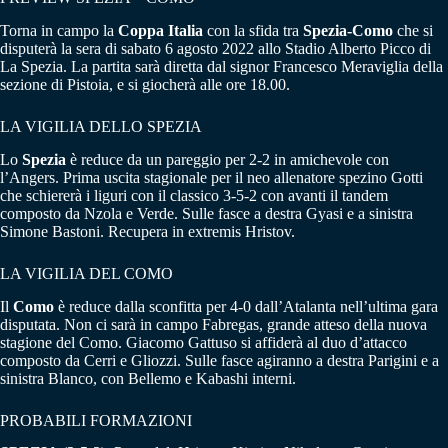
Torna in campo la
Coppa Italia
con la sfida tra
Spezia-Como
che si
disputerà la sera di sabato 6 agosto 2022 allo Stadio Alberto Picco di
La Spezia. La partita sarà diretta dal signor Francesco Meraviglia della
sezione di Pistoia, e si giocherà alle ore 18.00.
LA VIGILIA DELLO SPEZIA
Lo
Spezia
è reduce da un pareggio per 2-2 in amichevole con
l’Angers. Prima uscita stagionale per il neo allenatore spezino Gotti
che schiererà i liguri con il classico 3-5-2 con avanti il tandem
composto da Nzola e Verde. Sulle fasce a destra Gyasi e a sinistra
Simone Bastoni. Recupera in extremis Hristov.
LA VIGILIA DEL COMO
Il
Como
è reduce dalla sconfitta per 4-0 dall’Atalanta nell’ultima gara
disputata. Non ci sarà in campo Fabregas, grande atteso della nuova
stagione del Como. Giacomo Gattuso si affiderà al duo d’attacco
composto da Cerri e Gliozzi. Sulle fasce agiranno a destra Parigini e a
sinistra Blanco, con Bellemo e Kabashi interni.
PROBABILI FORMAZIONI