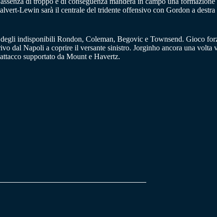
e assenza di troppo e di conseguenza manderà in campo una formazione l
alvert-Lewin sarà il centrale del tridente offensivo con Gordon a destra 
no degli indisponibili Rondon, Coleman, Begovic e Townsend. Gioco fo
rivo dal Napoli a coprire il versante sinistro. Jorginho ancora una volt
in attacco supportato da Mount e Havertz.