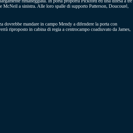
argamente rimaneggiata. In porta proporrà Pickford ed una difesa a tre
e McNeil a sinistra. Alle loro spalle di supporto Patterson, Doucouré,
rza dovrebbe mandare in campo Mendy a difendere la porta con
a verrà riproposto in cabina di regia a centrocampo coadiuvato da James,