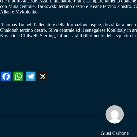
che li portò alla salvezza. L’allenatore Frank Lampard lamenta qualch
con Mina centrale, Tarkowski terzino destro e Keane terzino sinistro.
C
Allan e Mykolenko.
Thomas Tuchel, l’allenatore della formazione ospite, dovrà far a me
Chalobah terzino destro, Silva centrale ed il senegalese Koulibaly in ar
Kovacic e Chilwell. Sterling, infine, sarà il riferimento della squadra 
Fa
W
Te
X
ce
ha
le
bo
ts
gr
ok
A
a
pp
m
Giusi Carbone