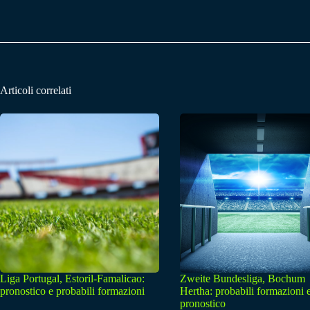
Articoli correlati
Liga Portugal, Estoril-Famalicao:
Zweite Bundesliga, Bochum
pronostico e probabili formazioni
Hertha: probabili formazioni 
pronostico