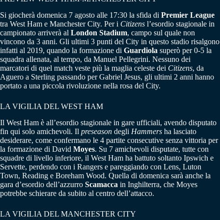
Si giocherà domenica 7 agosto alle 17:30 la sfida di
Premier League
tra West Ham e Manchester City. Per i
Citizens
l’esordio stagionale in
campionato arriverà al
London Stadium
, campo sul quale non
vincono da 3 anni. Gli ultimi 3 punti del City in questo stadio risalgono
infatti al 2019, quando la formazione di
Guardiola
superò per 0-5 la
squadra allenata, al tempo, da Manuel Pellegrini. Nessuno dei
marcatori di quel match veste più la maglia celeste dei
Citizens
, da
Aguero a Sterling passando per Gabriel Jesus, gli ultimi 2 anni hanno
portato a una piccola rivoluzione nella rosa del City.
LA VIGILIA DEL WEST HAM
Il West Ham è all’esordio stagionale in gare ufficiali, avendo disputato
fin qui solo amichevoli. Il
preseason
degli
Hammers
ha lasciato
desiderare, come confermano le 4 partite consecutive senza vittoria per
la formazione di David
Moyes
. Su 7 amichevoli disputate, tutte con
squadre di livello inferiore, il West Ham ha battuto soltanto Ipswich e
Servette, perdendo con i Rangers e pareggiando con Lens, Luton
Town, Reading e Boreham Wood. Quella di domenica sarà anche la
gara d’esordio dell’azzurro
Scamacca
in Inghilterra, che Moyes
potrebbe schierare da subito al centro dell’attacco.
LA VIGILIA DEL MANCHESTER CITY