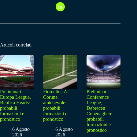
Articoli correlati
Preliminari
Fiorentina A
Preliminari
Europa League,
Coruna,
Conference
Benfica Hearts:
amichevole:
League,
probabili
probabili
Debrecen
formazioni e
formazioni e
Copenaghen:
pronostico
pronostico
probabili
formazioni e
6 Agosto
6 Agosto
pronostico
2026
2026