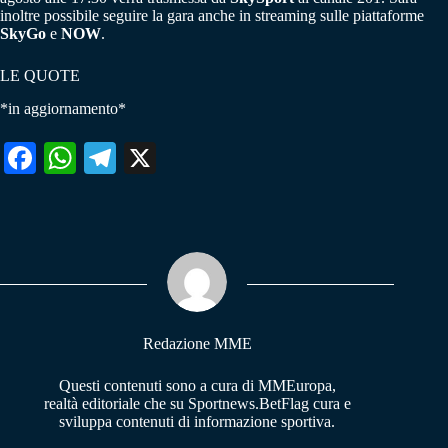
inoltre possibile seguire la gara anche in streaming sulle piattaforme
SkyGo
e
NOW
.
LE QUOTE
*in aggiornamento*
Fa
W
Te
X
ce
ha
le
bo
ts
gr
ok
A
a
pp
m
Redazione MME
Questi contenuti sono a cura di MMEuropa,
realtà editoriale che su Sportnews.BetFlag cura e
sviluppa contenuti di informazione sportiva.