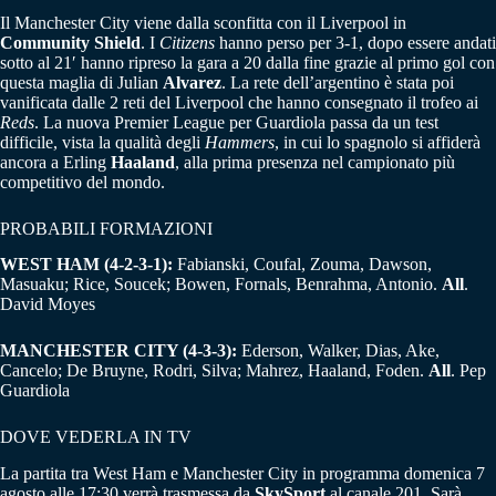
Il Manchester City viene dalla sconfitta con il Liverpool in
Community Shield
. I
Citizens
hanno perso per 3-1, dopo essere andati
sotto al 21′ hanno ripreso la gara a 20 dalla fine grazie al primo gol con
questa maglia di Julian
Alvarez
. La rete dell’argentino è stata poi
vanificata dalle 2 reti del Liverpool che hanno consegnato il trofeo ai
Reds
. La nuova Premier League per Guardiola passa da un test
difficile, vista la qualità degli
Hammers
, in cui lo spagnolo si affiderà
ancora a Erling
Haaland
, alla prima presenza nel campionato più
competitivo del mondo.
PROBABILI FORMAZIONI
WEST HAM (4-2-3-1):
Fabianski, Coufal, Zouma, Dawson,
Masuaku; Rice, Soucek; Bowen, Fornals, Benrahma, Antonio.
All
.
David Moyes
MANCHESTER CITY (4-3-3):
Ederson, Walker, Dias, Ake,
Cancelo; De Bruyne, Rodri, Silva; Mahrez, Haaland, Foden.
All
. Pep
Guardiola
DOVE VEDERLA IN TV
La partita tra West Ham e Manchester City in programma domenica 7
agosto alle 17:30 verrà trasmessa da
SkySport
al canale 201. Sarà