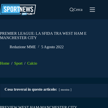
Salta
al
Cerca
contenuto
PREMIER LEAGUE: LA SFIDA TRA WEST HAM E
MANCHESTER CITY
Redazione MME
5 Agosto 2022
Home
/
Sport
/
Calcio
Cosa troverai in questo articolo:
mostra
PREVIEW WEST HAM-MANCHESTER CITY