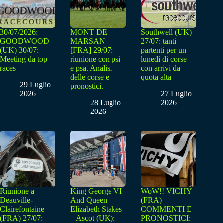
30/07/2026:
MONT DE
Southwell (UK)
GOODWOOD
MARSAN
27/07: tanti
(UK) 30/07:
[FRA] 29/07:
partenti per un
Meeting da top
riunione con psi
lunedì di corse
races
e psa. Analisi
con arrivi da
delle corse e
quota alta
29 Luglio
pronostici.
2026
27 Luglio
28 Luglio
2026
2026
Riunione a
King George VI
WoW!! VICHY
Deauville-
And Queen
(FRA) –
Clairefontaine
Elizabeth Stakes
COMMENTI E
(FRA) 27/07:
– Ascot (UK):
PRONOSTICI: