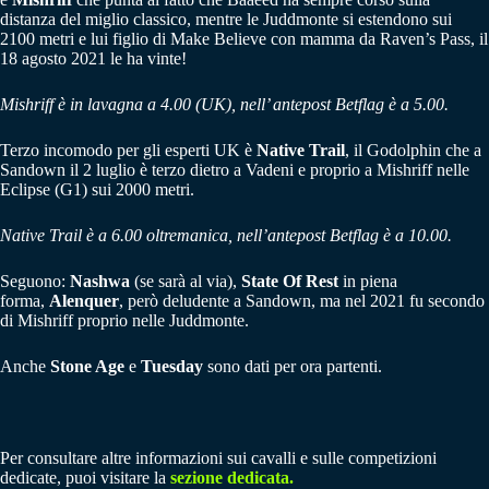
distanza del miglio classico, mentre le Juddmonte si estendono sui
2100 metri e lui figlio di Make Believe con mamma da Raven’s Pass, il
18 agosto 2021 le ha vinte!
Mishriff è in lavagna a 4.00 (UK), nell’ antepost Betflag è a 5.00.
Terzo incomodo per gli esperti UK è
Native Trail
, il Godolphin che a
Sandown il 2 luglio è terzo dietro a Vadeni e proprio a Mishriff nelle
Eclipse (G1) sui 2000 metri.
Native Trail è a 6.00 oltremanica, nell’antepost Betflag è a 10.00.
Seguono:
Nashwa
(se sarà al via),
State Of Rest
in piena
forma,
Alenquer
, però deludente a Sandown, ma nel 2021 fu secondo
di Mishriff proprio nelle Juddmonte.
Anche
Stone Age
e
Tuesday
sono dati per ora partenti.
Per consultare altre informazioni sui cavalli e sulle competizioni
dedicate, puoi visitare la
sezione dedicata.