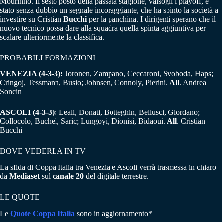
Mourinho. Il sesto posto della passata stagione, valsogli i playoff, è
stato senza dubbio un segnale incoraggiante, che ha spinto la società a
investire su Cristian
Bucchi
per la panchina. I dirigenti sperano che il
nuovo tecnico possa dare alla squadra quella spinta aggiuntiva per
scalare ulteriormente la classifica.
PROBABILI FORMAZIONI
VENEZIA (4-3-3):
Joronen, Zampano, Ceccaroni, Svoboda, Haps;
Cringoj, Tessmann, Busio; Johnsen, Connoly, Pierini.
All
. Andrea
Soncin
ASCOLI (4-3-3):
Leali, Donati, Botteghin, Bellusci, Giordano;
Collocolo, Buchel, Saric; Lungoyi, Dionisi, Bidaoui.
All
. Cristian
Bucchi
DOVE VEDERLA IN TV
La sfida di Coppa Italia tra Venezia e Ascoli verrà trasmessa in chiaro
da
Mediaset
sul
canale 20
del digitale terrestre.
LE QUOTE
Le
Quote Coppa Italia
sono in aggiornamento*