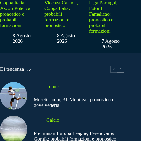
Coppa Italia,
Vicenza Catania,
Liga Portugal,
Ascoli-Potenza:
Coppa Italia:
Estoril-
pronostico e
probabili
Famalicao:
probabili
formazioni e
pronostico e
formazioni
pronostico
probabili
formazioni
8 Agosto
8 Agosto
2026
2026
7 Agosto
2026
Di tendenza
Tennis
Musetti Jodar, 3T Montreal: pronostico e
dove vederla
Calcio
Preliminari Europa League, Ferencvaros
Gornik: probabili formazioni e pronostico