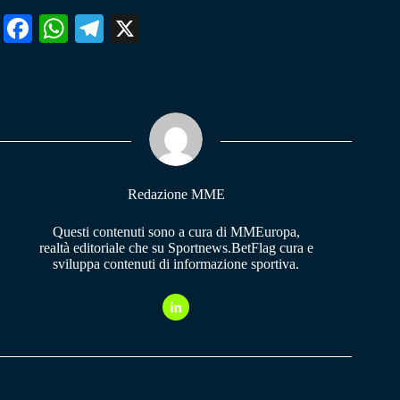
Fa
W
Te
X
ce
ha
le
bo
ts
gr
ok
A
a
pp
m
Redazione MME
Questi contenuti sono a cura di MMEuropa,
realtà editoriale che su Sportnews.BetFlag cura e
sviluppa contenuti di informazione sportiva.