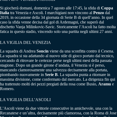
Si giocherà domani, domenica 7 agosto alle 17:45, la sfida di
Coppa
Italia
tra Venezia e Ascoli. I marchigiani non vincono al
Penzo
dal
2019, in occasione della 34 giornata di Serie B di quell’anno. In quel
caso la sfida venne decisa dal gol di Ardemagni, che superò dal
dischetto Vanja Milinkovic-Savic. Storicamente l’Ascoli ha fatto molta
fatica in questo stadio, vincendo solo una partita negli ultimi 27 anni.
LA VIGILIA DEL VENEZIA
La squadra di Andrea
Soncin
viene da una sconfitta contro il Cesena.
La squadra si sta adattando al nuovo stile di gioco portato dal tecnico,
cercando di ritrovare le certezze perse negli ultimi mesi della passata
stagione. Dopo un grande girone d’andata, il Venezia si è perso,
mancando clamorosamente una salvezza decisamente alla portata,
piombando nuovamente in
Serie
B
. La squadra punta a ritornare in
massima divisione, come confermato dal mercato. La dirigenza fin qui
ha trattenuto molti dei pezzi pregiati della rosa come Busio,
Aramu
e
Romero.
LA VIGILIA DELL’ASCOLI
L’Ascoli viene da due vittorie consecutive in amichevole, una con la
Recanatese e un’altra, decisamente più clamorosa, con la Roma di Jose