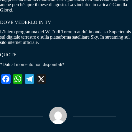
anche perché apre il mese di agosto. La vincitrice in carica è Camilla
Giorgi.
DOVE VEDERLO IN TV
L’intero programma del WTA di Toronto andrà in onda su Supertennis
sul digitale terrestre e sulla piattaforma satellitare Sky. In streaming sul
sito internet ufficiale.
QUOTE
*Dati al momento non disponibili*
Fa
W
Te
X
ce
ha
le
bo
ts
gr
ok
A
a
pp
m