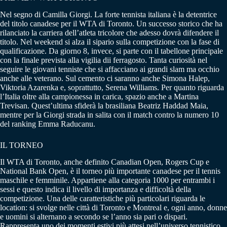
Nel segno di Camilla Giorgi. La forte tennista italiana è la detentrice
del titolo canadese per il WTA di Toronto. Un successo storico che ha
rilanciato la carriera dell’atleta tricolore che adesso dovrà difendere il
titolo. Nel weekend si alza il sipario sulla competizione con la fase di
qualificazione. Da giorno 8, invece, si parte con il tabellone principale
con la finale prevista alla vigilia dii ferragosto. Tanta curiosità nel
seguire le giovani tenniste che si affacciano ai grandi slam ma occhio
anche alle veterano. Sul cemento ci saranno anche Simona Halep,
Viktoria Azarenka e, soprattutto, Serena Williams. Per quanto riguarda
l’Italia oltre alla campionessa in carica, spazio anche a Martina
Trevisan. Quest’ultima sfiderà la brasiliana Beatriz Haddad Maia,
mentre per la Giorgi strada in salita con il match contro la numero 10
del ranking Emma Raducanu.
IL TORNEO
Il WTA di Toronto, anche definito Canadian Open, Rogers Cup e
National Bank Open, è il torneo più importante canadese per il tennis
maschile e femminile. Appartiene alla categoria 1000 per entrambi i
sessi e questo indica il livello di importanza e difficoltà della
competizione. Una delle caratteristiche più particolari riguarda le
location: si svolge nelle città di Toronto e Montreal e, ogni anno, donne
e uomini si alternano a secondo se l’anno sia pari o dispari.
Rappresenta uno dei momenti estivi più attesi nell’universo tennistico