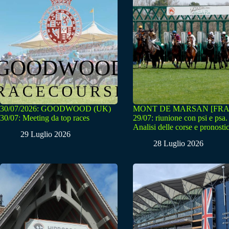
30/07/2026: GOODWOOD (UK)
MONT DE MARSAN [FRA
30/07: Meeting da top races
29/07: riunione con psi e psa.
Analisi delle corse e pronostic
29 Luglio 2026
28 Luglio 2026