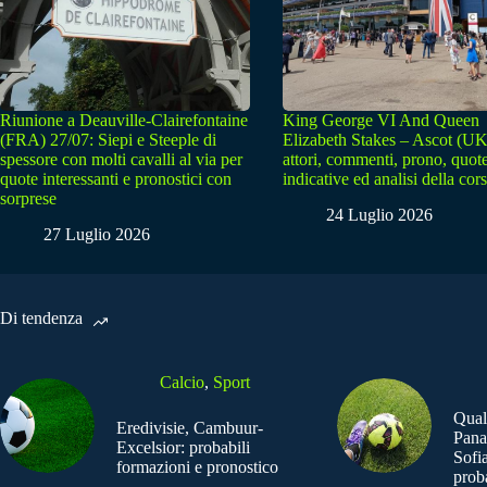
Riunione a Deauville-Clairefontaine
King George VI And Queen
(FRA) 27/07: Siepi e Steeple di
Elizabeth Stakes – Ascot (UK
spessore con molti cavalli al via per
attori, commenti, prono, quot
quote interessanti e pronostici con
indicative ed analisi della cor
sorprese
24 Luglio 2026
27 Luglio 2026
Di tendenza
Calcio
,
Sport
Qual
Eredivisie, Cambuur-
Pana
Excelsior: probabili
Sofia
formazioni e pronostico
prob