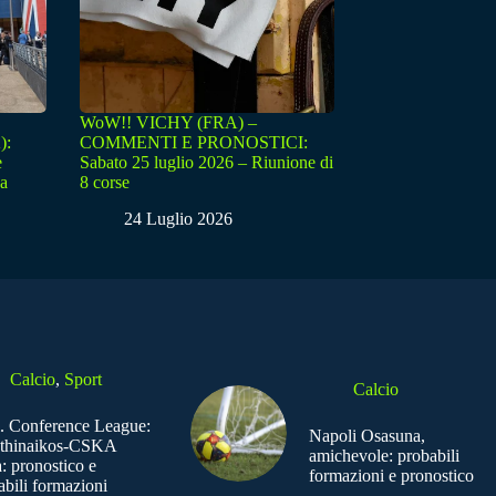
WoW!! VICHY (FRA) –
):
COMMENTI E PRONOSTICI:
e
Sabato 25 luglio 2026 – Riunione di
sa
8 corse
24 Luglio 2026
Calcio
,
Sport
Calcio
. Conference League:
Napoli Osasuna,
thinaikos-CSKA
amichevole: probabili
: pronostico e
formazioni e pronostico
abili formazioni