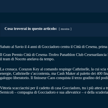
Cosa troverai in questo articolo:
mostra
Sabato al Savio il 4 anni di Gocciadoro centra il Città di Cesena, prima 
Il Gran Premio Città di Cesena–Trofeo Panathlon Club Cesenarilancia 
il team di Noceto anelava da tempo.
La cronaca. Corazon Key al comando respinge Cathrinelle, la cui scia 
energie, Cathrinelle s’accontenta, ma Cash Maker al paletto dei 400 fina
galoppo liberatorio. Il finisseur Caos conquista il terzo gradino del podi
Vittoria scacciacrisi per il cadetto di casa Gocciadoro, tra i più attesi
Sernicoli – compagna di Gocciadoro e sua allevatrice – e della scude