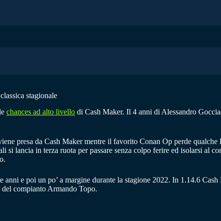
classica stagionale
le
chances ad alto livello
di Cash Maker. Il 4 anni di Alessandro Gocciado
viene presa da Cash Maker mentre il favorito Conan Op perde qualche lu
li si lancia in terza ruota per passare senza colpo ferire ed isolarsi a
o.
 a tre anni e poi un po’ a margine durante la stagione 2022. In 1.14.6 Cas
ria del compianto Armando Topo.