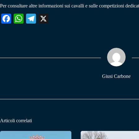
Per consultare altre informazioni sui cavalli e sulle competizioni dedicat
Fa
W
Te
X
ce
ha
le
bo
ts
gr
ok
A
a
pp
m
Giusi Carbone
Articoli correlati