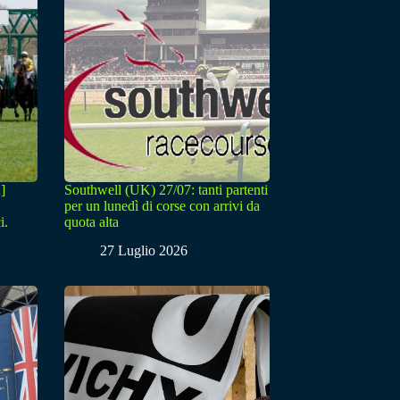
]
Southwell (UK) 27/07: tanti partenti
per un lunedì di corse con arrivi da
i.
quota alta
27 Luglio 2026