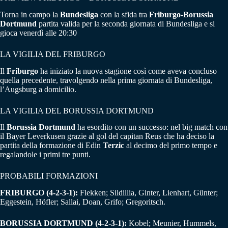
Torna in campo la
Bundesliga
con la sfida tra
Friburgo-Borussia
Dortmund
partita valida per la seconda giornata di Bundesliga e si
gioca venerdì alle 20:30
LA VIGILIA DEL FRIBURGO
Il
Friburgo
ha iniziato la nuova stagione così come aveva concluso
quella precedente, travolgendo nella prima giornata di Bundesliga,
l’Augsburg a domicilio.
LA VIGILIA DEL BORUSSIA DORTMUND
Il
Borussia Dortmund
ha esordito con un successo: nel big match con
il Bayer Leverkusen grazie al gol del capitan Reus che ha deciso la
partita della formazione di Edin
Terzic
al decimo del primo tempo e
regalandole i primi tre punti.
PROBABILI FORMAZIONI
FRIBURGO (4-2-3-1):
Flekken; Sildillia, Ginter, Lienhart, Günter;
Eggestein, Höfler; Sallai, Doan, Grifo; Gregoritsch.
BORUSSIA DORTMUND (4-2-3-1):
Kobel; Meunier, Hummels,