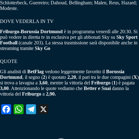
Schlotterbeck, Guerreiro; Dahoud, Bellingham; Malen, Reus, Hazard;
Modeste.
DOVE VEDERLA IN TV
Friburgo-Borussia Dortmund
è in programma venerdì alle 20:30. Si
può vedere in diretta tv in esclusiva per gli abbonati Sky su
Sky Sport
Football
(canale 203). La stessa trasmissione sarà disponibile anche in
streaming tramite
Sky Go
QUOTE
Gli analisti di
BetFlag
vedono leggermente favorito il
Borussia
Dortmund
, il segno (
2
) è quotato
2,20
, il pari tra le due compagini (
X
)
si trova a lavagna a
3,60
, mentre la vittoria del
Friburgo
(
1
) è pagata
3,00
. Attenzionando le quote vediamo che
Better e Snai
danno la
vittoria del
Friburgo
a
2,90.
Fa
W
Te
X
ce
ha
le
bo
ts
gr
ok
A
a