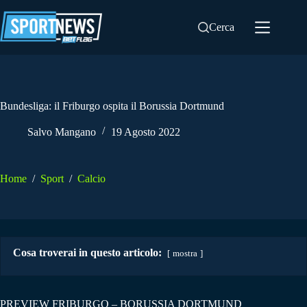
Salta
al
Cerca
contenuto
Bundesliga: il Friburgo ospita il Borussia Dortmund
Salvo Mangano
19 Agosto 2022
Home
/
Sport
/
Calcio
Cosa troverai in questo articolo:
mostra
PREVIEW FRIBURGO – BORUSSIA DORTMUND