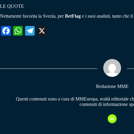
LE QUOTE
Nettamente favorita la Svezia, per
BetFlag
e i suoi analisti, tanto che 
Fa
W
Te
X
ce
ha
le
bo
ts
gr
ok
A
a
pp
m
Redazione MME
Questi contenuti sono a cura di MMEuropa, realtà editoriale c
contenuti di informazione spo