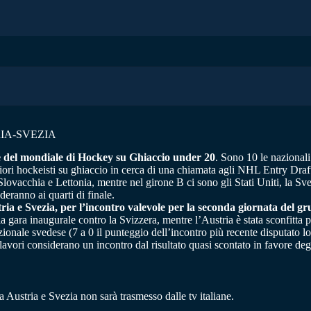
IA-SVEZIA
e del mondiale di Hockey su Ghiaccio under 20
. Sono 10 le nazional
liori hockeisti su ghiaccio in cerca di una chiamata agli NHL Entry Draf
vacchia e Lettonia, mentre nel girone B ci sono gli Stati Uniti, la Svez
deranno ai quarti di finale.
tria e Svezia, per l’incontro valevole per la seconda giornata del g
a gara inaugurale contro la Svizzera, mentre l’Austria è stata sconfitta 
zionale svedese (7 a 0 il punteggio dell’incontro più recente disputato l
i lavori considerano un incontro dal risultato quasi scontato in favore deg
Austria e Svezia non sarà trasmesso dalle tv italiane.