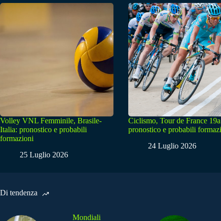
Volley VNL Femminile, Brasile-
Ciclismo, Tour de France 19a
Italia: pronostico e probabili
pronostico e probabili formaz
formazioni
24 Luglio 2026
25 Luglio 2026
Di tendenza
Mondiali