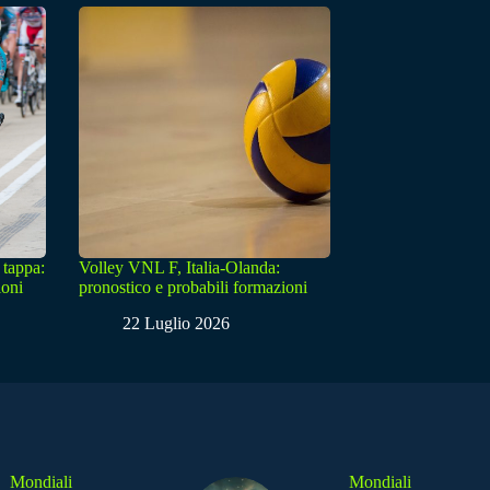
 tappa:
Volley VNL F, Italia-Olanda:
ioni
pronostico e probabili formazioni
22 Luglio 2026
Mondiali
Mondiali