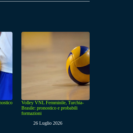
nostico
Volley VNL Femminile, Turchia-
Brasile: pronostico e probabili
formazioni
26 Luglio 2026