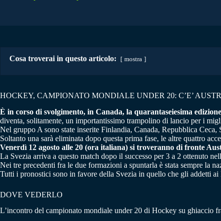
Cosa troverai in questo articolo:
mostra
HOCKEY, CAMPIONATO MONDIALE UNDER 20: C’E’ AUSTR
È in corso di svolgimento, in Canada, la quarantaseiesima edizion
diventa, solitamente, un importantissimo trampolino di lancio per i mig
Nel gruppo A sono state inserite Finlandia, Canada, Repubblica Ceca, Slo
Soltanto una sarà eliminata dopo questa prima fase, le altre quattro acce
Venerdì 12 agosto alle 20 (ora italiana) si troveranno di fronte Aus
La Svezia arriva a questo match dopo il successo per 3 a 2 ottenuto nell
Nei tre precedenti fra le due formazioni a spuntarla è stata sempre la na
Tutti i pronostici sono in favore della Svezia in quello che gli addetti a
DOVE VEDERLO
L’incontro del campionato mondiale under 20 di Hockey su ghiaccio fra 