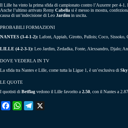
Il Lille ha vinto la prima sfida di campionato contro l’Auxerre per 4-1
Anche l’ultimo arrivato Remy
Cabella
si è messo in mostra, confeziona
causa di un’indecisione di Leo
Jardim
in uscita.
PROBABILI FORMAZIONI
NANTES (3-4-1-2):
Lafont, Appiah, Girotto, Pallois; Coco, Sissoko,
LILLE (4-2-3-1):
Leo Jardim, Zedadka, Fonte, Alexsandro, Djalo; A
DOVE VEDERLA IN TV
La sfida tra Nantes e Lille, come tutta la Ligue 1, è un’esclusiva di
Sky
LE QUOTE
I quotisti di
Betflag
vedono il Lille favorito a
2.50
, con il Nantes a 2.87
Fa
W
Te
X
ce
ha
le
bo
ts
gr