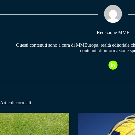
ok
A
a
pp
m
Redazione MME
Questi contenuti sono a cura di MMEuropa, realtà editoriale c
contenuti di informazione spo
Articoli correlati