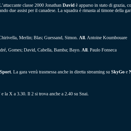
. L’attaccante classe 2000 Jonathan
David
è apparso in stato di grazia, co
ndo due assist per il canadese. La squadra è rimasta al timone della gara
 Chirivella, Merlin; Blas; Guessand, Simon.
All
. Antoine Koumbouare
ndré, Gomes; David, Cabella, Bamba; Bayo.
All
. Paulo Fonseca
Sport
. La gara verrà trasmessa anche in diretta streaming su
SkyGo
e
 e la X a 3.30. Il 2 si trova anche a 2.40 su Snai.