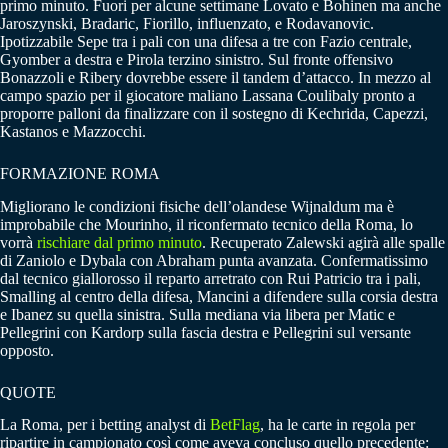
primo minuto. Fuori per alcune settimane Lovato e Bohinen ma anche
Jaroszynski, Bradaric, Fiorillo, influenzato, e Rodavanovic.
Ipotizzabile Sepe tra i pali con una difesa a tre con Fazio centrale,
Gyomber a destra e Pirola terzino sinistro. Sul fronte offensivo
Bonazzoli e Ribery dovrebbe essere il tandem d’attacco. In mezzo al
campo spazio per il giocatore maliano Lassana Coulibaly pronto a
proporre palloni da finalizzare con il sostegno di Kechrida, Capezzi,
Kastanos e Mazzocchi.
FORMAZIONE ROMA
Migliorano le condizioni fisiche dell’olandese Wijnaldum ma è
improbabile che Mourinho, il riconfermato tecnico della Roma, lo
vorrà
rischiare dal primo minuto
. Recuperato Zalewski agirà alle spalle
di Zaniolo e Dybala con Abraham punta avanzata. Confermatissimo
dal tecnico giallorosso il reparto arretrato con Rui Patricio tra i pali,
Smalling al centro della difesa, Mancini a difendere sulla corsia destra
e Ibanez su quella sinistra. Sulla mediana via libera per Matic e
Pellegrini con Kardorp sulla fascia destra e Pellegrini sul versante
opposto.
QUOTE
La Roma, per i betting analyst di
BetFlag
, ha le carte in regola per
ripartire in campionato così come aveva concluso quello precedente: