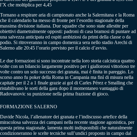
l’X che moltiplica per 4,45
Tornano a respirare aria di campionato anche la Salernitana e la Roma
che il calendario ha messo di fronte per l’esordio stagionale della
massima divisione italiana. Due squadre che sono state allestite per
obiettivi diametralmente opposti: padroni di casa bramosi di puntare ad
una salvezza anticipata ed ospiti ambiziosi da primi della classe o da
podio. Si ritroveranno in campo domenica sera nello stadio Arechi di
Salerno alle 20:45 l’orario previsto per il calcio d’avvio.
Le due formazioni si sono incontrate nella loro storia calcistica quattro
volte con un bilancio largamente positivo per i giallorossi vittorioso tre
volte contro un solo successo dei granata, mai è finita in pareggio. Lo
scorso anno fu poker della Roma in Campania ma finì di misura nella
capitale per il 2 a 1 finale grazie ai gol di Carles Pérez e Smalling che
ristabilivano le sorti della gara dopo il momentaneo vantaggio di
Radovanovic su punizione nella prima frazione di gioco.
FORMAZIONE SALERNO
Davide Nicola, l’allenatore dei granata e l’indiscusso artefice della
miracolosa salvezza dei campani nella recente stagione agonistica, per
questa prima stagionale, lamenta molti indisponibili che naturalmente
condizioneranno le scelte tecniche sull’undici proposto in campo dal