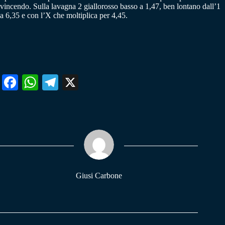
vincendo. Sulla lavagna 2 giallorosso basso a 1,47, ben lontano dall’1
a 6,35 e con l’X che moltiplica per 4,45.
Fa
W
Te
X
ce
ha
le
bo
ts
gr
ok
A
a
pp
m
Giusi Carbone