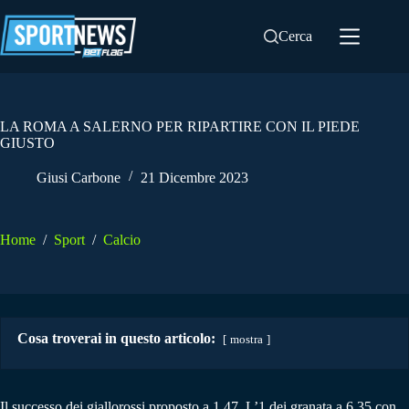
Salta
al
Cerca
contenuto
LA ROMA A SALERNO PER RIPARTIRE CON IL PIEDE
GIUSTO
Giusi Carbone
21 Dicembre 2023
Home
/
Sport
/
Calcio
Cosa troverai in questo articolo:
mostra
Il successo dei giallorossi proposto a 1,47. L’1 dei granata a 6,35 con