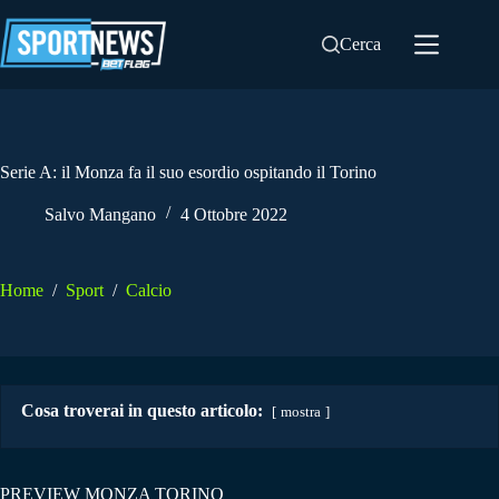
Salta
al
Cerca
contenuto
Serie A: il Monza fa il suo esordio ospitando il Torino
Salvo Mangano
4 Ottobre 2022
Home
/
Sport
/
Calcio
Cosa troverai in questo articolo:
mostra
PREVIEW MONZA TORINO