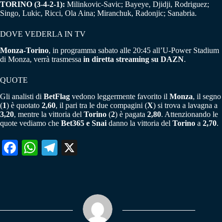
TORINO (3-4-2-1):
Milinkovic-Savic; Bayeye, Djidji, Rodriguez;
Singo, Lukic, Ricci, Ola Aina; Miranchuk, Radonjic; Sanabria.
DOVE VEDERLA IN TV
Monza-Torino
, in programma sabato alle 20:45 all’U-Power Stadium
di Monza, verrà trasmessa
in diretta streaming su DAZN
.
QUOTE
Gli analisti di
BetFlag
vedono leggermente favorito il
Monza
, il segno
(
1
) è quotato
2,60
, il pari tra le due compagini (
X
) si trova a lavagna a
3,20
, mentre la vittoria del
Torino
(
2
) è pagata
2,80
. Attenzionando le
quote vediamo che
Bet365 e Snai
danno la vittoria del
Torino
a
2,70
.
Fa
W
Te
X
ce
ha
le
bo
ts
gr
ok
A
a
pp
m