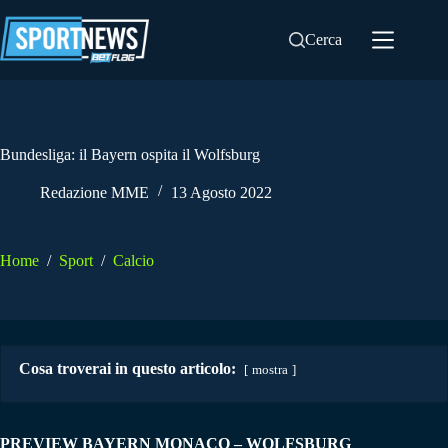
Salta
al
Cerca
contenuto
Bundesliga: il Bayern ospita il Wolfsburg
Redazione MME
13 Agosto 2022
Home
/
Sport
/
Calcio
Cosa troverai in questo articolo:
mostra
PREVIEW BAYERN MONACO – WOLFSBURG