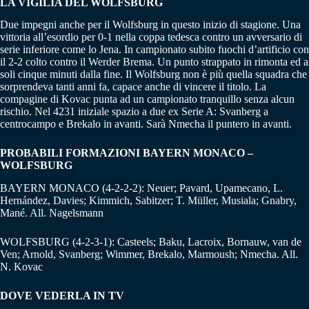
LA VIGILIA DEL WOLFSBURG
Due impegni anche per il Wolfsburg in questo inizio di stagione. Una
vittoria all’esordio per 0-1 nella coppa tedesca contro un avversario di
serie inferiore come lo Jena. In campionato subito fuochi d’artificio con
il 2-2 colto contro il Werder Brema. Un punto strappato in rimonta ed a
soli cinque minuti dalla fine. Il Wolfsburg non è più quella squadra che
sorprendeva tanti anni fa, capace anche di vincere il titolo. La
compagine di Kovac punta ad un campionato tranquillo senza alcun
rischio. Nel 4231 iniziale spazio a due ex Serie A: Svanberg a
centrocampo e Brekalo in avanti. Sarà Nmecha il puntero in avanti.
PROBABILI FORMAZIONI BAYERN MONACO –
WOLFSBURG
BAYERN MONACO (4-2-2-2): Neuer; Pavard, Upamecano, L.
Hernández, Davies; Kimmich, Sabitzer; T. Müller, Musiala; Gnabry,
Mané. All. Nagelsmann
WOLFSBURG (4-2-3-1): Casteels; Baku, Lacroix, Bornauw, van de
Ven; Arnold, Svanberg; Wimmer, Brekalo, Marmoush; Nmecha. All.
N. Kovac
DOVE VEDERLA IN TV