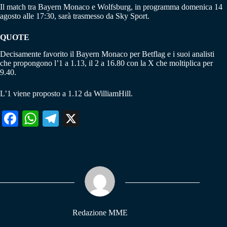
Il match tra Bayern Monaco e Wolfsburg, in programma domenica 14
agosto alle 17:30, sarà trasmesso da Sky Sport.
QUOTE
Decisamente favorito il Bayern Monaco per Betflag e i suoi analisti
che propongono l’1 a 1.13, il 2 a 16.80 con la X che moltiplica per
9.40.
L’1 viene proposto a 1.12 da WilliamHill.
Fa
W
Te
X
ce
ha
le
bo
ts
gr
ok
A
a
pp
m
Redazione MME