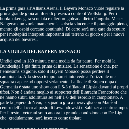
La prima gara all’Allianz Arena. Il Bayern Monaco vuole regalare la
prima grande gioia ai tifosi di presenza contro il Wolfsburg. Per i
bookmakers gara scontata e ulteriore goleada dietro l’angolo. Mister
Nalgersmann vuole mantenere la striscia vincente e il punteggio pieno,
mentre gli ospiti cercano continuità. Di certo sarà una gara da seguire
per i molteplici interpreti importanti sul terreno di gioco e per i nuovi
acquisti dei bavaresi.
LA VIGILIA DEL BAYERN MONACO
Undici goal in 180 minuti e una media da far paura. Per molti la
Bundesliga è già finita prima di iniziare. La sensazione è che, per
l’ennesima stagione, solo il Bayern Monaco possa perdere il
campionato. Allo stesso tempo non si intravede all’orizzonte una
squadra capace ad opporsi seriamente. La finale di Supercoppa di
Germania è stata uno show con il 5-3 rifilato al Lipsia davanti ai propri
tifosi. Non è andata meglio ai supporter dell’Eintracht Francoforte che
ne hanno subiti addirittura sei nell’1-6 dell’esordio in campionato. A
parte la papera di Neur, la squadra gira a meraviglia con Manè al
centro dell’attacco al posto di Lewandowski e Sabitzer a centrocampo.
Per il resto i veterani sono ancora in grande condizione con De Ligt
che, gradulamente, sarà inserito come titolare.