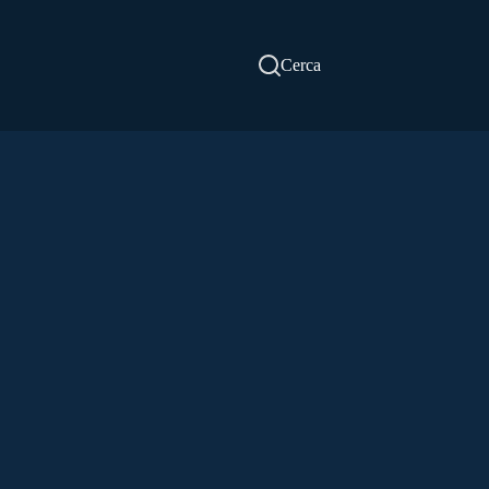
Cerca