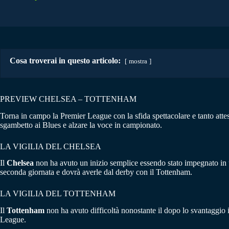
Cosa troverai in questo articolo:
mostra
PREVIEW CHELSEA – TOTTENHAM
Torna in campo la Premier League con la sfida spettacolare e tanto atte
sgambetto ai Blues e alzare la voce in campionato.
LA VIGILIA DEL CHELSEA
Il
Chelsea
non ha avuto un inizio semplice essendo stato impegnato in u
seconda giornata e dovrà averle dal derby con il Tottenham.
LA VIGILIA DEL TOTTENHAM
Il
Tottenham
non ha avuto difficoltà nonostante il dopo lo svantaggio
League.