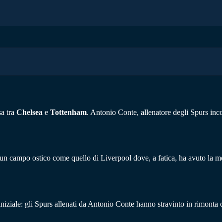
sa tra
Chelsea
e
Tottenham
. Antonio Conte, allenatore degli Spurs inco
n campo ostico come quello di Liverpool dove, a fatica, ha avuto la me
 iniziale: gli Spurs allenati da Antonio Conte hanno stravinto in rimon