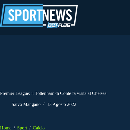
Salta
al
contenuto
Premier League: il Tottenham di Conte fa visita al Chelsea
Salvo Mangano
13 Agosto 2022
Home
/
Sport
/
Calcio