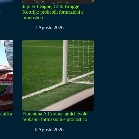
Jupiler League, Club Brugge
e
Kortrijk: probabili formazioni e
pronostico
7 Agosto 2026
enfica
Fiorentina A Coruna, amichevole:
probabili formazioni e pronostico
6 Agosto 2026