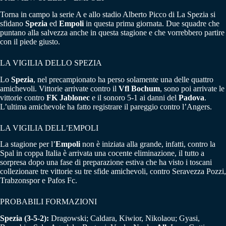
Torna in campo la serie A e allo stadio Alberto Picco di La Spezia si
sfidano
Spezia
ed
Empoli
in questa prima giornata. Due squadre che
puntano alla salvezza anche in questa stagione e che vorrebbero partire
con il piede giusto.
LA VIGILIA DELLO SPEZIA
Lo
Spezia
, nel precampionato ha perso solamente una delle quattro
amichevoli. Vittorie arrivate contro il
Vfl Bochum
, sono poi arrivate le
vittorie contro
FK Jablonec
e il sonoro 5-1 ai danni del
Padova
.
L’ultima amichevole ha fatto registrare il pareggio contro l’Angers.
LA VIGILIA DELL’EMPOLI
La stagione per l’
Empoli
non è iniziata alla grande, infatti, contro la
Spal in coppa Italia è arrivata una cocente eliminazione, il tutto a
sorpresa dopo una fase di preparazione estiva che ha visto i toscani
collezionare tre vittorie su tre sfide amichevoli, contro Seravezza Pozzi,
Trabzonspor e Pafos Fc.
PROBABILI FORMAZIONI
Spezia (3-5-2):
Dragowski; Caldara, Kiwior, Nikolaou; Gyasi,