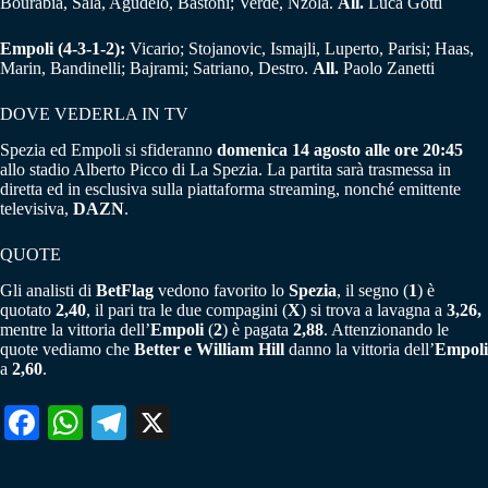
Bourabia, Sala, Agudelo, Bastoni; Verde, Nzola.
All.
Luca Gotti
Empoli (4-3-1-2):
Vicario; Stojanovic, Ismajli, Luperto, Parisi; Haas,
Marin, Bandinelli; Bajrami; Satriano, Destro.
All.
Paolo Zanetti
DOVE VEDERLA IN TV
Spezia ed Empoli si sfideranno
domenica 14 agosto alle ore 20:45
allo stadio Alberto Picco di La Spezia. La partita sarà trasmessa in
diretta ed in esclusiva sulla piattaforma streaming, nonché emittente
televisiva,
DAZN
.
QUOTE
Gli analisti di
BetFlag
vedono favorito lo
Spezia
, il segno (
1
) è
quotato
2,40
, il pari tra le due compagini (
X
) si trova a lavagna a
3,26,
mentre la vittoria dell’
Empoli
(
2
) è pagata
2,88
. Attenzionando le
quote vediamo che
Better e William Hill
danno la vittoria dell’
Empoli
a
2,60
.
Fa
W
Te
X
ce
ha
le