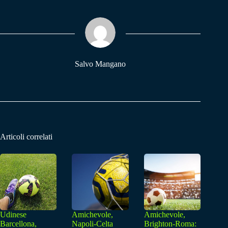
bo
ts
gr
ok
A
a
pp
m
Salvo Mangano
Articoli correlati
Udinese
Amichevole,
Amichevole,
Barcellona,
Napoli-Celta
Brighton-Roma: