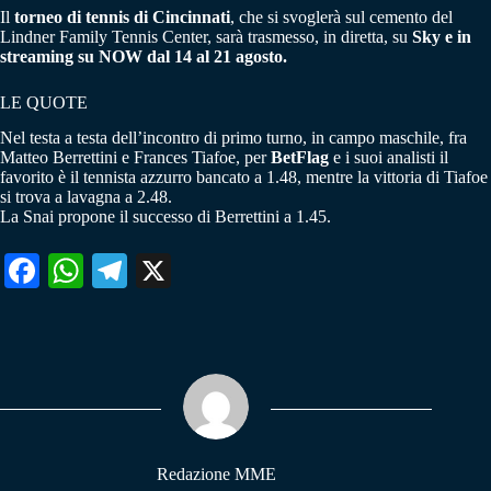
Il
torneo di tennis di Cincinnati
, che si svoglerà sul cemento del
Lindner Family Tennis Center, sarà trasmesso, in diretta, su
Sky e in
streaming su NOW dal 14 al 21 agosto.
LE QUOTE
Nel testa a testa dell’incontro di primo turno, in campo maschile, fra
Matteo Berrettini e Frances Tiafoe, per
BetFlag
e i suoi analisti il
favorito è il tennista azzurro bancato a 1.48, mentre la vittoria di Tiafoe
si trova a lavagna a 2.48.
La Snai propone il successo di Berrettini a 1.45.
Fa
W
Te
X
ce
ha
le
bo
ts
gr
ok
A
a
pp
m
Redazione MME