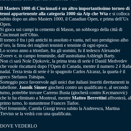
Il Masters 1000 di Cincinnati è un altro importantissimo torneo di
tenni appartenente alla categoria 1000 sia Atp che Wta
e si colloca
subito dopo un altro Masters 1000, il Canadian Open, e prima dell’Us
Open.
Si gioca sui campi in cemento di Mason, un sobborgo della città di
Cincinnati nell’Ohio.
Il torneo è fra i più antichi in assoluto e vanta, nel suo prestigioso albo
d’oro, la firma dei migliori tennisti e tenniste di ogni epoca.
Lo scorso anno a trionfare, fra gli uomini, fu il tedesco Alexander
Zverev e, in campo femminile, dall’australiana Ashleigh Barty.
Non ci sarà Nole Djokovic, la prima testa di serie è Daniil Medvedev
che vuole riscattarsi dopo l’Open di Canada, mentre il numero 2 è Rafa
nadal. Terza testa di serie è lo spagnolo Carlos Alcaraz, la quarta è il
greco Stefanos Tsitsipas.
Sorteggio poco favorevole agli unici due italiani inseriti direttamenti in
tabellone.
Jannik Sinner
giocherà contro un qualificato e, al secondo
turno, potrebbe trovare Carreno Busta (giocherà contro Kecmanovic)
che lo ha eliminato a Montreal, mentre
Matteo Berrettini
affronterà, al
primo turno, lo statunitense Frances Tiafoe.
Nel femminile, Camila Giorgi trova subito la Andreescu, Martina
Trevisn se la vedrà con una qualificata.
DOVE VEDERLO