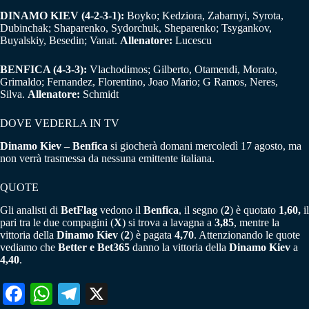
DINAMO KIEV (4-2-3-1):
Boyko; Kedziora, Zabarnyi, Syrota,
Dubinchak; Shaparenko, Sydorchuk, Sheparenko; Tsygankov,
Buyalskiy, Besedin; Vanat.
Allenatore:
Lucescu
BENFICA (4-3-3):
Vlachodimos; Gilberto, Otamendi, Morato,
Grimaldo; Fernandez, Florentino, Joao Mario; G Ramos, Neres,
Silva.
Allenatore:
Schmidt
DOVE VEDERLA IN TV
Dinamo Kiev – Benfica
si giocherà domani mercoledì 17 agosto, ma
non verrà trasmessa da nessuna emittente italiana.
QUOTE
Gli analisti di
BetFlag
vedono il
Benfica
, il segno (
2
) è quotato
1,60,
il
pari tra le due compagini (
X
) si trova a lavagna a
3,85
, mentre la
vittoria della
Dinamo Kiev
(
2
) è pagata
4,70
. Attenzionando le quote
vediamo che
Better e Bet365
danno la vittoria della
Dinamo Kiev
a
4,40
.
Fa
W
Te
X