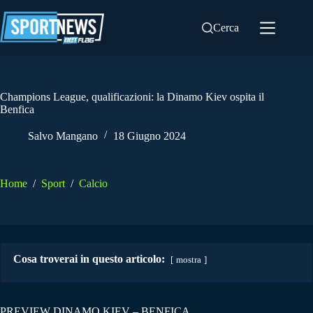
Salta
al
Cerca
contenuto
Champions League, qualificazioni: la Dinamo Kiev ospita il
Benfica
Salvo Mangano
18 Giugno 2024
Home
/
Sport
/
Calcio
Cosa troverai in questo articolo:
mostra
PREVIEW DINAMO KIEV – BENFICA