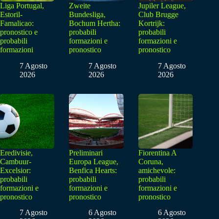
Liga Portugal,
Zweite
Jupiler League,
Estoril-
Bundesliga,
Club Brugge
Famalicao:
Bochum Hertha:
Kortrijk:
pronostico e
probabili
probabili
probabili
formazioni e
formazioni e
formazioni
pronostico
pronostico
7 Agosto
7 Agosto
7 Agosto
2026
2026
2026
Eredivisie,
Preliminari
Fiorentina A
Cambuur-
Europa League,
Coruna,
Excelsior:
Benfica Hearts:
amichevole:
probabili
probabili
probabili
formazioni e
formazioni e
formazioni e
pronostico
pronostico
pronostico
7 Agosto
6 Agosto
6 Agosto