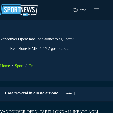
Salta
al
Cerca
contenuto
Vancouver Open: tabellone allineato agli ottavi
Redazione MME
17 Agosto 2022
Home
/
Sport
/
Tennis
Cosa troverai in questo articolo:
mostra
VANCOUVER OPEN: TABELLONE ALLINEATO AGLI