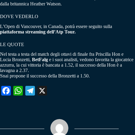
dalla britannica Heather Watson.
DOVE VEDERLO
L’Open di Vancouver, in Canada, potrà essere seguito sulla
piattaforma streaming dell’Atp Tour.
LE QUOTE
Nel testa a testa del match degli ottavi di finale fra Priscilla Hon e
Lucia Bronzetti,
BetFalg
e i suoi analisti, vedono favorita la giocatrice
azzurra, la cui vittoria è bancata a 1.52, il successo della Hon è a
lavagna a 2.37.
Snai propone il successo della Bronzetti a 1.50.
Fa
W
Te
X
ce
ha
le
bo
ts
gr
ok
A
a
pp
m