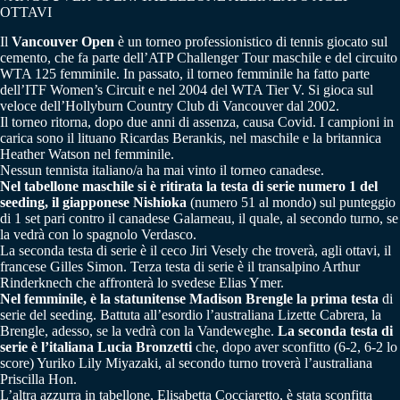
OTTAVI
Il
Vancouver Open
è un torneo professionistico di tennis giocato sul
cemento, che fa parte dell’ATP Challenger Tour maschile e del circuito
WTA 125 femminile. In passato, il torneo femminile ha fatto parte
dell’ITF Women’s Circuit e nel 2004 del WTA Tier V. Si gioca sul
veloce dell’Hollyburn Country Club di Vancouver dal 2002.
Il torneo ritorna, dopo due anni di assenza, causa Covid. I campioni in
carica sono il lituano Ricardas Berankis, nel maschile e la britannica
Heather Watson nel femminile.
Nessun tennista italiano/a ha mai vinto il torneo canadese.
Nel tabellone maschile si è ritirata la testa di serie numero 1 del
seeding, il giapponese Nishioka
(numero 51 al mondo) sul punteggio
di 1 set pari contro il canadese Galarneau, il quale, al secondo turno, se
la vedrà con lo spagnolo Verdasco.
La seconda testa di serie è il ceco Jiri Vesely che troverà, agli ottavi, il
francese Gilles Simon. Terza testa di serie è il transalpino Arthur
Rinderknech che affronterà lo svedese Elias Ymer.
Nel femminile, è la statunitense Madison Brengle la prima testa
di
serie del seeding. Battuta all’esordio l’australiana Lizette Cabrera, la
Brengle, adesso, se la vedrà con la Vandeweghe.
La seconda testa di
serie è l’italiana Lucia Bronzetti
che, dopo aver sconfitto (6-2, 6-2 lo
score) Yuriko Lily Miyazaki, al secondo turno troverà l’australiana
Priscilla Hon.
L’altra azzurra in tabellone, Elisabetta Cocciaretto, è stata sconfitta