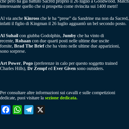
che però ha già battuto Sacred proprio il 26 luglio a Goodwood. Match
interessante quello che si prospetta come rivincita sui 1400 metri!
Al via anche
Kinross
che le ha “prese” da Sandrine ma non da Sacred,
infatti il figlio di Kingman il 26 luglio agguantò un bel secondo posto.
Al Suhail
con giubba Godolphin,
Jumby
che ha vinto di
recente,
Rohaan
con due quarti posti nelle ultime due uscite
fornite,
Brad The Brief
che ha vinto nelle ultime due apparizioni,
sono sorprese.
Art Power
,
Pogo
(preferenze in calo per questo soggetto trained
Charles Hills),
Dr Zempf
ed
Ever Given
sono outsiders.
Per consultare altre informazioni sui cavalli e sulle competizioni
dedicate, puoi visitare la
sezione dedicata.
Fa
W
Te
X
ce
ha
le
bo
ts
gr