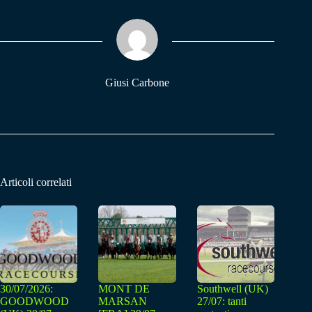
ok
A
a
pp
m
Giusi Carbone
Articoli correlati
30/07/2026:
MONT DE
Southwell (UK)
GOODWOOD
MARSAN
27/07: tanti