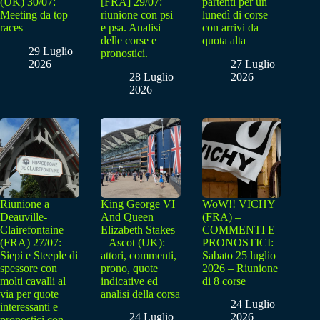
(UK) 30/07:
[FRA] 29/07:
partenti per un
Meeting da top
riunione con psi
lunedì di corse
races
e psa. Analisi
con arrivi da
delle corse e
quota alta
29 Luglio
pronostici.
2026
27 Luglio
28 Luglio
2026
2026
Riunione a
King George VI
WoW!! VICHY
Deauville-
And Queen
(FRA) –
Clairefontaine
Elizabeth Stakes
COMMENTI E
(FRA) 27/07:
– Ascot (UK):
PRONOSTICI:
Siepi e Steeple di
attori, commenti,
Sabato 25 luglio
spessore con
prono, quote
2026 – Riunione
molti cavalli al
indicative ed
di 8 corse
via per quote
analisi della corsa
24 Luglio
interessanti e
24 Luglio
2026
pronostici con