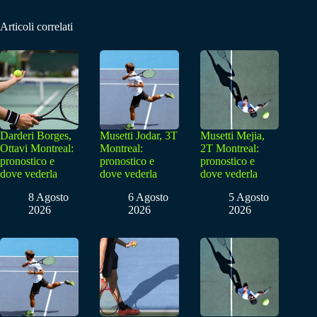
Articoli correlati
Darderi Borges,
Musetti Jodar, 3T
Musetti Mejia,
Ottavi Montreal:
Montreal:
2T Montreal:
pronostico e
pronostico e
pronostico e
dove vederla
dove vederla
dove vederla
8 Agosto
6 Agosto
5 Agosto
2026
2026
2026