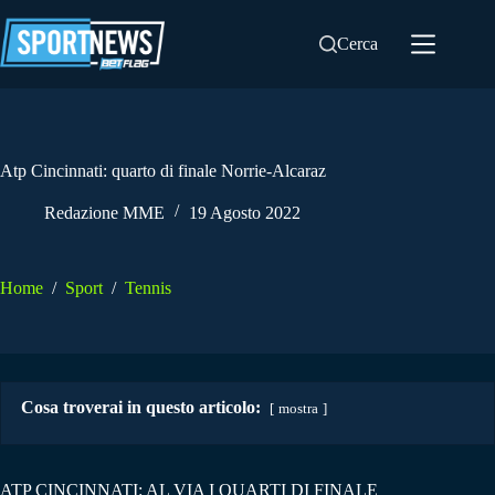
Salta
al
Cerca
contenuto
Atp Cincinnati: quarto di finale Norrie-Alcaraz
Redazione MME
19 Agosto 2022
Home
/
Sport
/
Tennis
Cosa troverai in questo articolo:
mostra
ATP CINCINNATI: AL VIA I QUARTI DI FINALE