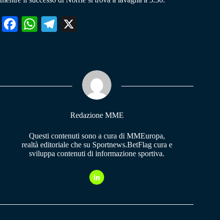
Fa
W
Te
X
ce
ha
le
bo
ts
gr
ok
A
a
pp
m
Redazione MME
Questi contenuti sono a cura di MMEuropa,
realtà editoriale che su Sportnews.BetFlag cura e
sviluppa contenuti di informazione sportiva.