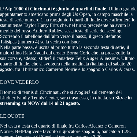
L’Atp 1000 di Cincinnati è giunto ai quarti di finale
. Ultimo grande
appuntamento americano prima degli Us Open, in campo maschile la
testa di serie numero 1 ha raggiunto i quarti di finale dove affronterà lo
statunitense Taylor Harry Fritz che, nel turno precedente ha avuto la
meglio del russo Andrey Rublev, sesta testa di serie del seeding.
Scorrendo il tabellone dall’alto verso il basso, il greco Stefanos
Tsitsipas (numero 4) se la vedrà con Isner.
Nella parte bassa, è uscita al primo turno la seconda testa di serie, il
maiorchino Rafa Nadal dal croato Borna Coric che ha proseguito la
sua corsa e, adesso, sfiderà il canadese Felix Auger-Aliassime. Ultimo
quarto di finale, che si svolgerà nella mattinata (italiana) di sabato 20
agosto, fra il britannico Cameron Norrie e lo spagnolo Carlos Alcaraz.
DOVE VEDERLO
Il torneo di tennis di Cincinnati, che si svoglerà sul cemento del
Lindner Family Tennis Center, sarà trasmesso, in diretta,
su Sky e in
streaming su NOW dal 14 al 21 agosto.
LE QUOTE
Nel testa a testa del quarto di finale fra Carlos Alcaraz e Cameron
Norrie,
BetFlag
vede favorito il giocatore spagnolo, bancato a 1.28,
mentre il successo di Norrie si trova a lavagna a 3.30.