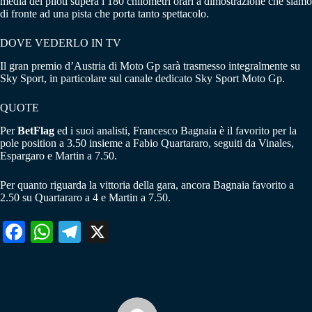
media dei piloti supera i 180 chilometri orari a dimostrazione che siamo
di fronte ad una pista che porta tanto spettacolo.
DOVE VEDERLO IN TV
Il gran premio d’Austria di Moto Gp sarà trasmesso integralmente su
Sky Sport, in particolare sul canale dedicato Sky Sport Moto Gp.
QUOTE
Per
BetFlag
ed i suoi analisti, Francesco Bagnaia è il favorito per la
pole position a 3.50 insieme a Fabio Quartararo, seguiti da Vinales,
Espargaro e Martin a 7.50.
Per quanto riguarda la vittoria della gara, ancora Bagnaia favorito a
2.50 su Quartararo a 4 e Martin a 7.50.
Fa
W
Te
X
ce
ha
le
bo
ts
gr
ok
A
a