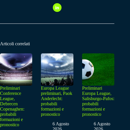
Articoli correlati
Preliminari
Europa League
Preliminari
Conference
preliminari, Paok
Europa League,
League,
Anderlecht:
Salisburgo-Pafos:
Debrecen
probabili
probabili
Copenaghen:
formazioni e
formazioni e
probabili
pronostico
pronostico
formazioni e
6 Agosto
6 Agosto
pronostico
2026
2026