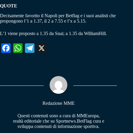
QUOTE
Decisamente favorito il Napoli per Betflag e i suoi analisti che
propongono l’1 a 1.37, il 2 a 7.55 e l’x a 5.15.
L’1 viene proposto a 1.35 da Snai; a 1.35 da WilliamHill.
Fa
W
Te
X
ce
ha
le
bo
ts
gr
ok
A
a
pp
m
Redazione MME
Questi contenuti sono a cura di MMEuropa,
realtà editoriale che su Sportnews.BetFlag cura e
sviluppa contenuti di informazione sportiva.