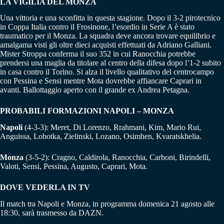
LA VIGILIA DEL MONZA
Una vittoria e una sconfitta in questa stagione. Dopo il 3-2 pirotecnico
in Coppa Italia contro il Frosinone, l’esordio in Serie A è stato
traumatico per il Monza. La squadra deve ancora trovare equilibrio e
amalgama visti gli oltre dieci acquisti effettuati da Adriano Galliani.
Mister Stroppa conferma il suo 352 in cui Ranocchia potrebbe
prendersi una maglia da titolare al centro della difesa dopo l’1-2 subito
in casa contro il Torino. Si alza il livello qualitativo del centrocampo
con Pessina e Sensi mentre Mota dovrebbe affiancare Caprari in
avanti. Ballottaggio aperto con il grande ex Andrea Petagna.
PROBABILI FORMAZIONI NAPOLI – MONZA
Napoli
(4-3-3): Meret, Di Lorenzo, Rrahmani, Kim, Mario Rui,
Anguissa, Lobotka, Zielinski, Lozano, Osimhen, Kvaratskhelia.
Monza
(3-5-2): Cragno, Caldirola, Ranocchia, Carboni, Birindelli,
Valoti, Sensi, Pessina, Augusto, Caprari, Mota.
DOVE VEDERLA IN TV
Il match tra Napoli e Monza, in programma domenica 21 agosto alle
18:30, sarà trasmesso da DAZN.