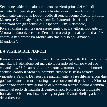
Settimane calde tra malumori e contestazioni prima dei colpi di
mercato. Nel giro di pochi giorni la situazione in casa Napoli si è
totalmente capovolta. Dopo l’addio di senatori come Ospina, Insigne,
Mertens e Koulibaly, il presidente De Laurentiis ha rilanciato le
ambizioni con gli acquisti di Raspadori, Kim, Ndombele,
Kvaratskhelia e sembra non essere finita qui. La vittoria roboante di
Verona ha fatto riaccendere l’entusiasmo e si punta ai tre punti anche
contro la neo promossa Monza allo stadio “Diego Armando
Maradona”.
LA VIGILIA DEL NAPOLI
Il nuovo corso del Napoli riparte da Luciano Spalletti. Il tecnico non ha
mai alzato l’attenzione sul mercato lavorando sul campo e sul suo
collaudato 433. In attesa di capire come verranno gestiti tutti i nuovi
acquisti, contro il Monza si potrebbe rivedere la stessa squadra
vincente a Verona. Da registrare naturalmente la fase difensiva con due
goal subiti anche in maniera ingenua e con errori di posizione. Kim sta
prendendo confidenza al fianco di Rrahmani mentre Zielinski sembra
rinato nel ruolo di mezzala di centrocampo. Non si tocca il tridente
formato da Osimhen, Lozano e il georgiano Kvaratskhelia già idolo
della tifoseria.