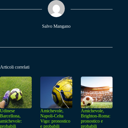
ok
A
a
pp
m
Salvo Mangano
Articoli correlati
Udinese
Amichevole,
Amichevole,
Barcellona,
Napoli-Celta
Brighton-Roma:
amichevole:
Vigo: pronostico
pronostico e
probabili
e probabili
probabili