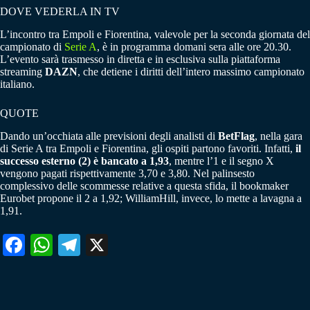
DOVE VEDERLA IN TV
L’incontro tra Empoli e Fiorentina, valevole per la seconda giornata del
campionato di
Serie A
, è in programma domani sera alle ore 20.30.
L’evento sarà trasmesso in diretta e in esclusiva sulla piattaforma
streaming
DAZN
, che detiene i diritti dell’intero massimo campionato
italiano.
QUOTE
Dando un’occhiata alle previsioni degli analisti di
BetFlag
, nella gara
di Serie A tra Empoli e Fiorentina, gli ospiti partono favoriti. Infatti,
il
successo esterno (2) è bancato a 1,93
, mentre l’1 e il segno X
vengono pagati rispettivamente 3,70 e 3,80. Nel palinsesto
complessivo delle scommesse relative a questa sfida, il bookmaker
Eurobet propone il 2 a 1,92; WilliamHill, invece, lo mette a lavagna a
1,91.
Fa
W
Te
X
ce
ha
le
bo
ts
gr