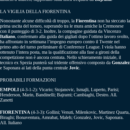
LA VIGILIA DELLA FIORENTINA
Nonostante alcune difficoltà di troppo, la
Fiorentina
non ha steccato la
prima uscita del torneo, superando tra le mura amiche la Cremonese
con il punteggio di 3-2. Inoltre, la compagine guidata da Vincenzo
Italiano
, confermato alla guida dei gigliati dopo l’ottimo lavoro svolto,
ha affrontato in settimana l’impegno europeo contro il Twente nel
primo atto del turno preliminare di Conference League. I viola hanno
ottenuto l’intera posta, ma la qualificazione alla fase a gironi della
competizione non è ancora centrata. Nello schieramento iniziale, il
tecnico ex Spezia punterà sul tridente offensivo composto da
Gonzalez
e Saponara ai lati della punta centrale
Jovic
.
PROBABILI FORMAZIONI
EMPOLI
(4-3-1-2): Vicario; Stojanovic, Ismajli, Luperto, Parisi;
Henderson, Marin, Bandinelli; Bajrami; Cambiaghi, Destro. All.
Zanetti
FIORENTINA
(4-3-3): Gollini; Venuti, Milenkovic, Martinez Quarta,
Biraghi; Bonaventura, Amrabat, Maleh; Gonzalez, Jovic, Saponara.
All. Italiano