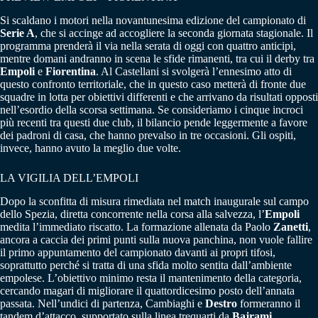
Si scaldano i motori nella novantunesima edizione del campionato di
Serie A
, che si accinge ad accogliere la seconda giornata stagionale. Il
programma prenderà il via nella serata di oggi con quattro anticipi,
mentre domani andranno in scena le sfide rimanenti, tra cui il derby tra
Empoli
e
Fiorentina
. Al Castellani si svolgerà l’ennesimo atto di
questo confronto territoriale, che in questo caso metterà di fronte due
squadre in lotta per obiettivi differenti e che arrivano da risultati opposti
nell’esordio della scorsa settimana. Se consideriamo i cinque incroci
più recenti tra questi due club, il bilancio pende leggermente a favore
dei padroni di casa, che hanno prevalso in tre occasioni. Gli ospiti,
invece, hanno avuto la meglio due volte.
LA VIGILIA DELL’EMPOLI
Dopo la sconfitta di misura rimediata nel match inaugurale sul campo
dello Spezia, diretta concorrente nella corsa alla salvezza, l’
Empoli
medita l’immediato riscatto. La formazione allenata da Paolo
Zanetti
,
ancora a caccia dei primi punti sulla nuova panchina, non vuole fallire
il primo appuntamento del campionato davanti ai propri tifosi,
soprattutto perché si tratta di una sfida molto sentita dall’ambiente
empolese. L’obiettivo minimo resta il mantenimento della categoria,
cercando magari di migliorare il quattordicesimo posto dell’annata
passata. Nell’undici di partenza, Cambiaghi e
Destro
formeranno il
tandem d’attacco, supportato sulla linea trequarti da
Bajrami
.