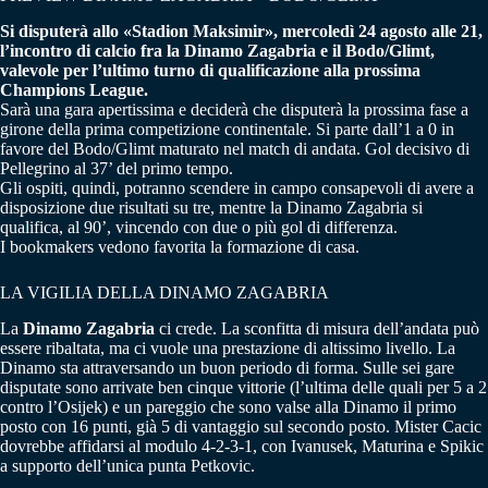
Si disputerà allo «Stadion Maksimir», mercoledì 24 agosto alle 21,
l’incontro di calcio fra la Dinamo Zagabria e il Bodo/Glimt,
valevole per l’ultimo turno di qualificazione alla prossima
Champions League.
Sarà una gara apertissima e deciderà che disputerà la prossima fase a
girone della prima competizione continentale. Si parte dall’1 a 0 in
favore del Bodo/Glimt maturato nel match di andata. Gol decisivo di
Pellegrino al 37’ del primo tempo.
Gli ospiti, quindi, potranno scendere in campo consapevoli di avere a
disposizione due risultati su tre, mentre la Dinamo Zagabria si
qualifica, al 90’, vincendo con due o più gol di differenza.
I bookmakers vedono favorita la formazione di casa.
LA VIGILIA DELLA DINAMO ZAGABRIA
La
Dinamo Zagabria
ci crede. La sconfitta di misura dell’andata può
essere ribaltata, ma ci vuole una prestazione di altissimo livello. La
Dinamo sta attraversando un buon periodo di forma. Sulle sei gare
disputate sono arrivate ben cinque vittorie (l’ultima delle quali per 5 a 2
contro l’Osijek) e un pareggio che sono valse alla Dinamo il primo
posto con 16 punti, già 5 di vantaggio sul secondo posto. Mister Cacic
dovrebbe affidarsi al modulo 4-2-3-1, con Ivanusek, Maturina e Spikic
a supporto dell’unica punta Petkovic.