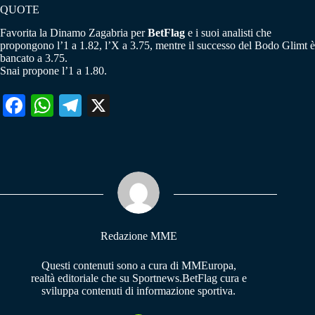
QUOTE
Favorita la Dinamo Zagabria per
BetFlag
e i suoi analisti che
propongono l’1 a 1.82, l’X a 3.75, mentre il successo del Bodo Glimt è
bancato a 3.75.
Snai propone l’1 a 1.80.
Fa
W
Te
X
ce
ha
le
bo
ts
gr
ok
A
a
pp
m
Redazione MME
Questi contenuti sono a cura di MMEuropa,
realtà editoriale che su Sportnews.BetFlag cura e
sviluppa contenuti di informazione sportiva.