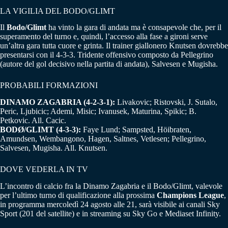
LA VIGILIA DEL BODO/GLIMT
Il
Bodo/Glimt
ha vinto la gara di andata ma è consapevole che, per il
superamento del turno e, quindi, l’accesso alla fase a gironi serve
un’altra gara tutta cuore e grinta. Il trainer giallonero Knutsen dovrebbe
presentarsi con il 4-3-3. Tridente offensivo composto da Pellegrino
(autore del gol decisivo nella partita di andata), Salvesen e Mugisha.
PROBABILI FORMAZIONI
DINAMO ZAGABRIA (4-2-3-1):
Livakovic; Ristovski, J. Sutalo,
Peric, Ljubicic; Ademi, Misic; Ivanusek, Maturina, Spikic; B.
Petkovic. All. Cacic.
BODØ/GLIMT (4-3-3):
Faye Lund; Sampsted, Höibraten,
Amundsen, Wembangono, Hagen, Saltnes, Vetlesen; Pellegrino,
Salvesen, Mugisha. All. Knutsen.
DOVE VEDERLA IN TV
L’incontro di calcio fra la Dinamo Zagabria e il Bodo/Glimt, valevole
per l’ultimo turno di qualificazione alla prossima
Champions League
,
in programma mercoledì 24 agosto alle 21, sarà visibile ai canali Sky
Sport (201 del satellite) e in streaming su Sky Go e Mediaset Infinity.