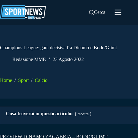
Salta
al
Cerca
contenuto
Champions League: gara decisiva fra Dinamo e Bodo/Glimt
Redazione MME
23 Agosto 2022
Home
/
Sport
/
Calcio
Cosa troverai in questo articolo:
mostra
PREVIEW DINAMO ZAGABRIA – BODO/GLIMT