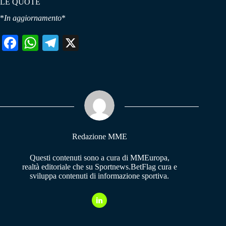
LE QUOTE
*
In aggiornamento
*
Fa
W
Te
X
ce
ha
le
bo
ts
gr
ok
A
a
pp
m
Redazione MME
Questi contenuti sono a cura di MMEuropa,
realtà editoriale che su Sportnews.BetFlag cura e
sviluppa contenuti di informazione sportiva.