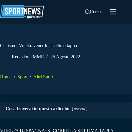
Salta
al
Cerca
contenuto
Ciclismo, Vuelta: venerdì la settima tappa
Redazione MME
25 Agosto 2022
Home
/
Sport
/
Altri Sport
Cosa troverai in questo articolo:
mostra
VUELTA DI SPAGNA: SI CORRE LA SETTIMA TAPPA