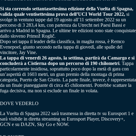
Si sta correndo settantasettesima edizione della Vuelta di Spagna,
valida quale ventisettesima prova dell’UCI World Tour 2022,
si
svolge in ventuno tappe dal 19 agosto all’11 settembre 2022 su un
percorso di 3 283,4 km, con partenza da Utrecht nei Paesi Bassi e
arrivo a Madrid in Spagna. Le ultime tre edizioni sono state conquistate
dallo sloveno Primož Roglič.
Dopo sei tappa il leader della classifica, in maglia rossa, è Remco
Evenepoel, giunto secondo nella tappa di giovedì, alle spalle del
vincitore, Jay Vine.
La tappa di venerdì 26 agosto, la settima, partirà da Camargo e si
concluderà a Cistierna dopo un percorso di 190 chilometri
. Tappa
particolarmente insidiosa, soprattutto poco dopo la metà di gara con
un’asperità di 1603 metri, un gran premio della montaga di prima
categoria, Puerto de San Glorio. La parte finale, invece, è rappresentata
da un finale pianeggiante di circa 45 chilomentri. Potrebbe scattare la
fuga decisiva, ma non si esclude un finale in volata.
DOVE VEDERLO
La Vuelta di Spagna 2022 sarà trasmessa in diretta tv su Eurosport 1 e
sarà visibile in diretta streaming su Eurosport Player, Discovery+,
GCN e su DAZN, Sky Go e NOW.