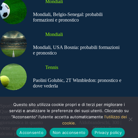
Mondiali
Mondiali, Belgio-Senegal: probabili
formazioni e pronostico
Mondiali
Mondiali, USA Bosnia: probabili formazioni
e pronostico
Tennis
Paolini Golubic, 2T Wimbledon: pronostico e
dove vederla
Questo sito utilizza cookie propri e di terzi per migliorare i
SportNews.BetFlag -
Copyright © 2025
servizi e analizzare le preferenze dei suoi utenti. Cliccando su
Questo sito non
SportNews BetFlag
rappresenta una testata
"Acconsento" l'utente accetta automaticamente
Sede Legale: Via degli
l'utilizzo dei
giornalistica in quanto
Aldobrandeschi, 300 |
cookie.
viene aggiornato senza
00163 | Roma
Acconsento
Non acconsento
Privacy policy
alcuna periodicità