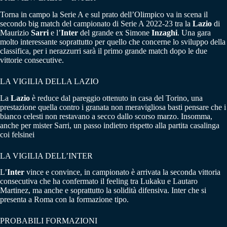
Torna in campo la Serie A e sul prato dell’Olimpico va in scena il
secondo big match del campionato di Serie A 2022-23 tra la
Lazio
di
Maurizio
Sarri
e l’
Inter
del grande ex Simone
Inzaghi
. Una gara
molto interessante soprattutto per quello che concerne lo sviluppo della
classifica, per i nerazzurri sarà il primo grande match dopo le due
vittorie consecutive.
LA VIGILIA DELLA LAZIO
La
Lazio
è reduce dal pareggio ottenuto in casa del Torino, una
prestazione quella contro i granata non meravigliosa basti pensare che i
bianco celesti non restavano a secco dallo scorso marzo. Insomma,
anche per mister Sarri, un passo indietro rispetto alla partita casalinga
coi felsinei
LA VIGILIA DELL’INTER
L’
Inter
vince e convince, in campionato è arrivata la seconda vittoria
consecutiva che ha confermato il feeling tra Lukaku e Lautaro
Martinez, ma anche e soprattutto la solidità difensiva. Inter che si
presenta a Roma con la formazione tipo.
PROBABILI FORMAZIONI