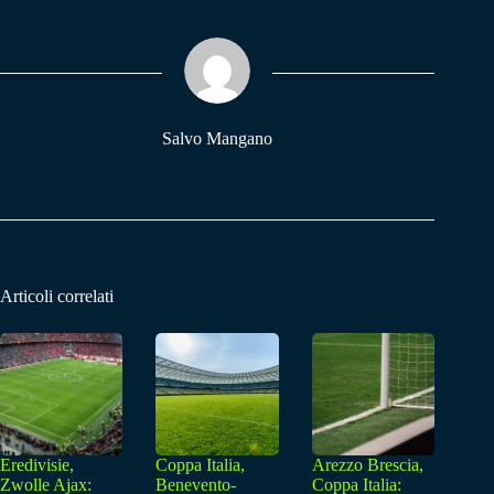
bo
ts
gr
ok
A
a
pp
m
Salvo Mangano
Articoli correlati
Eredivisie,
Coppa Italia,
Arezzo Brescia,
Zwolle Ajax:
Benevento-
Coppa Italia: