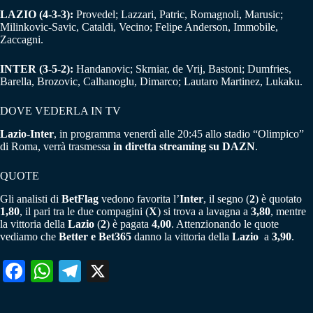
LAZIO (4-3-3):
Provedel; Lazzari, Patric, Romagnoli, Marusic;
Milinkovic-Savic, Cataldi, Vecino; Felipe Anderson, Immobile,
Zaccagni.
INTER (3-5-2):
Handanovic; Skrniar, de Vrij, Bastoni; Dumfries,
Barella, Brozovic, Calhanoglu, Dimarco; Lautaro Martinez, Lukaku.
DOVE VEDERLA IN TV
Lazio-Inter
, in programma venerdì alle 20:45 allo stadio “Olimpico”
di Roma, verrà trasmessa
in diretta streaming su DAZN
.
QUOTE
Gli analisti di
BetFlag
vedono favorita l’
Inter
, il segno (
2
) è quotato
1,80
, il pari tra le due compagini (
X
) si trova a lavagna a
3,80
, mentre
la vittoria della
Lazio
(
2
) è pagata
4,00
. Attenzionando le quote
vediamo che
Better e Bet365
danno la vittoria della
Lazio
a
3,90
.
Fa
W
Te
X
ce
ha
le