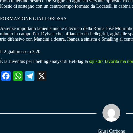
ruolo di terzino destro e De Sciglio ad agire sul versante opposto. Re
Kostic di sostegno con un centrocampo formato da Locatelli in cabina di 
FORMAZIONE GIALLOROSSA
Assenze importanti lamenta anche il tecnico della Roma José Mourinho 
minuto in campo l’ex Dybala che, affiancato da Pellegrini, agirà alle sp
trio difensivo con Mancini a destra, Ibanez a sinistra e Smalling al cen
Il 2 giallorosso a 3,20
È la Juventus per i betting analyst di BetFlag la
squadra favorita ma no
Fa
W
Te
X
ce
ha
le
bo
ts
gr
ok
A
a
pp
m
Giusi Carbone