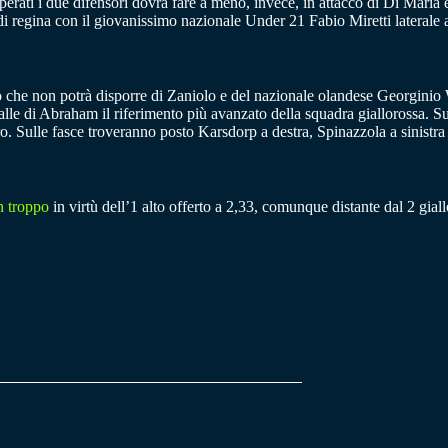
cuperati i due difensori dovrà fare a meno, invece, in attacco di Di M
regina con il giovanissimo nazionale Under 21 Fabio Miretti laterale a d
che non potrà disporre di Zaniolo e del nazionale olandese Georginio 
alle di Abraham il riferimento più avanzato della squadra giallorossa. Su
tro. Sulle fasce troveranno posto Karsdorp a destra, Spinazzola a sinistr
n troppo
in virtù dell’1 alto offerto a 2,33, comunque distante dal 2 gial