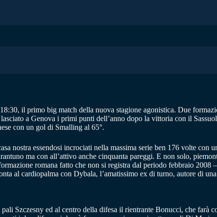
:30, il primo big match della nuova stagione agonistica. Due formazio
lasciato a Genova i primi punti dell’anno dopo la vittoria con il Sassuolo;
nese con un gol di Smalling al 65°.
asa nostra essendosi incrociati nella massima serie ben 176 volte con un
uarantuno ma con all’attivo anche cinquanta pareggi. E non solo, piemon
a formazione romana fatto che non si registra dal periodo febbraio 2008 
ta al cardiopalma con Dybala, l’amatissimo ex di turno, autore di una p
 i pali Szczesny ed al centro della difesa il rientrante Bonucci, che farà