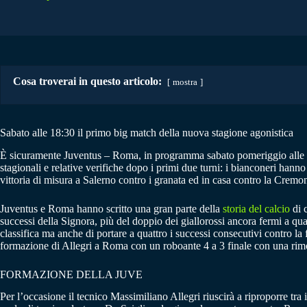
Cosa troverai in questo articolo:
mostra
Sabato alle 18:30 il primo big match della nuova stagione agonistica
È sicuramente Juventus – Roma, in programma sabato pomeriggio alle 18
stagionali e relative verifiche dopo i primi due turni: i bianconeri hanno 
vittoria di misura a Salerno contro i granata ed in casa contro la Cremo
Juventus e Roma hanno scritto una gran parte della
storia del calcio
di c
successi della Signora, più del doppio dei giallorossi ancora fermi a q
classifica ma anche di portare a quattro i successi consecutivi contro l
formazione di Allegri a Roma con un roboante 4 a 3 finale con una rimon
FORMAZIONE DELLA JUVE
Per l’occasione il tecnico Massimiliano Allegri riuscirà a riproporre tra