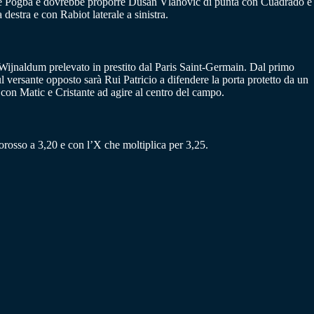
aria e Pogba e dovrebbe proporre Dusan Vlahovic di punta con Cuadrado e
estra e con Rabiot laterale a sinistra.
Wijnaldum prelevato in prestito dal Paris Saint-Germain. Dal primo
l versante opposto sarà Rui Patricio a difendere la porta protetto da un
a con Matic e Cristante ad agire al centro del campo.
lorosso a 3,20 e con l’X che moltiplica per 3,25.