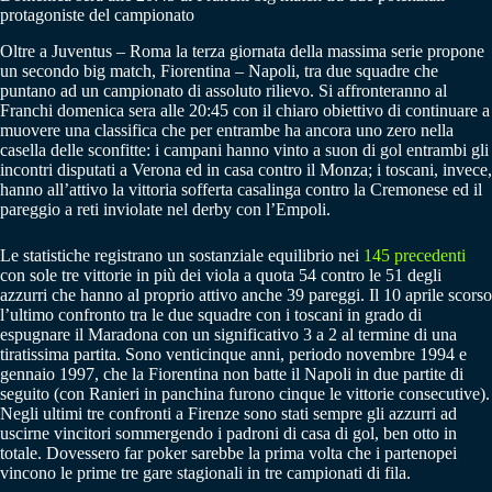
protagoniste del campionato
Oltre a Juventus – Roma la terza giornata della massima serie propone
un secondo big match, Fiorentina – Napoli, tra due squadre che
puntano ad un campionato di assoluto rilievo. Si affronteranno al
Franchi domenica sera alle 20:45 con il chiaro obiettivo di continuare a
muovere una classifica che per entrambe ha ancora uno zero nella
casella delle sconfitte: i campani hanno vinto a suon di gol entrambi gli
incontri disputati a Verona ed in casa contro il Monza; i toscani, invece,
hanno all’attivo la vittoria sofferta casalinga contro la Cremonese ed il
pareggio a reti inviolate nel derby con l’Empoli.
Le statistiche registrano un sostanziale equilibrio nei
145 precedenti
con sole tre vittorie in più dei viola a quota 54 contro le 51 degli
azzurri che hanno al proprio attivo anche 39 pareggi. Il 10 aprile scorso
l’ultimo confronto tra le due squadre con i toscani in grado di
espugnare il Maradona con un significativo 3 a 2 al termine di una
tiratissima partita. Sono venticinque anni, periodo novembre 1994 e
gennaio 1997, che la Fiorentina non batte il Napoli in due partite di
seguito (con Ranieri in panchina furono cinque le vittorie consecutive).
Negli ultimi tre confronti a Firenze sono stati sempre gli azzurri ad
uscirne vincitori sommergendo i padroni di casa di gol, ben otto in
totale. Dovessero far poker sarebbe la prima volta che i partenopei
vincono le prime tre gare stagionali in tre campionati di fila.