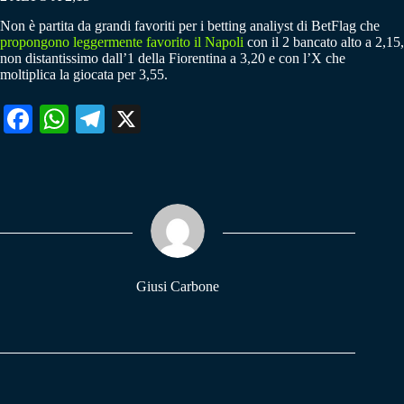
Non è partita da grandi favoriti per i betting analiyst di BetFlag che
propongono leggermente favorito il Napoli
con il 2 bancato alto a 2,15,
non distantissimo dall’1 della Fiorentina a 3,20 e con l’X che
moltiplica la giocata per 3,55.
Fa
W
Te
X
ce
ha
le
bo
ts
gr
ok
A
a
pp
m
Giusi Carbone