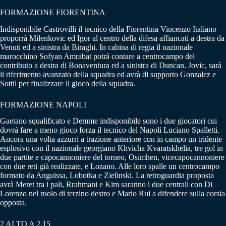
FORMAZIONE FIORENTINA
Indisponibile Castrovilli il tecnico della Fiorentina Vincenzo Italiano
proporrà Milenkovic ed Igor al centro della difesa affiancati a destra da
Venuti ed a sinistra da Biraghi. In cabina di regia il nazionale
marocchino Sofyan Amrabat potrà contare a centrocampo del
contributo a destra di Bonaventura ed a sinistra di Duncan. Jovic, sarà
il riferimento avanzato della squadra ed avrà di supporto Gonzalez e
Sottil per finalizzare il gioco della squadra.
FORMAZIONE NAPOLI
Gaetano squalificato e Demme indisponibile sono i due giocatori cui
dovrà fare a meno gioco forza il tecnico del Napoli Luciano Spalletti.
Ancora una volta azzurri a trazione anteriore con in campo un tridente
esplosivo con il nazionale georgiano Khvicha Kvaratskhelia, tre gol in
due partite e capocannoniere del torneo, Osimhen, vicecapocannoniere
con due reti già realizzate, e Lozano. Alle loro spalle un centrocampo
formato da Anguissa, Lobotka e Zielinski. La retroguardia proposta
avrà Meret tra i pali, Rrahmani e Kim saranno i due centrali con Di
Lorenzo nel ruolo di terzino destro e Mario Rui a difendere sulla corsia
opposta.
2 ALTO A 2,15