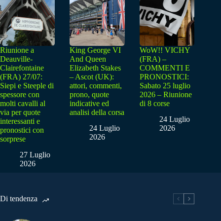
Riunione a
King George VI
WoW!! VICHY
Deauville-
And Queen
(FRA) –
Clairefontaine
Elizabeth Stakes
COMMENTI E
(FRA) 27/07:
– Ascot (UK):
PRONOSTICI:
Siepi e Steeple di
attori, commenti,
Sabato 25 luglio
spessore con
prono, quote
2026 – Riunione
molti cavalli al
indicative ed
di 8 corse
via per quote
analisi della corsa
24 Luglio
interessanti e
24 Luglio
2026
pronostici con
2026
sorprese
27 Luglio
2026
Di tendenza