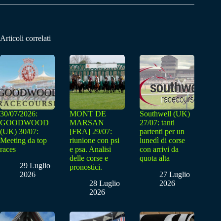
Articoli correlati
30/07/2026:
MONT DE
Southwell (UK)
GOODWOOD
MARSAN
27/07: tanti
(UK) 30/07:
[FRA] 29/07:
partenti per un
Meeting da top
riunione con psi
lunedì di corse
races
e psa. Analisi
con arrivi da
delle corse e
quota alta
29 Luglio
pronostici.
2026
27 Luglio
28 Luglio
2026
2026