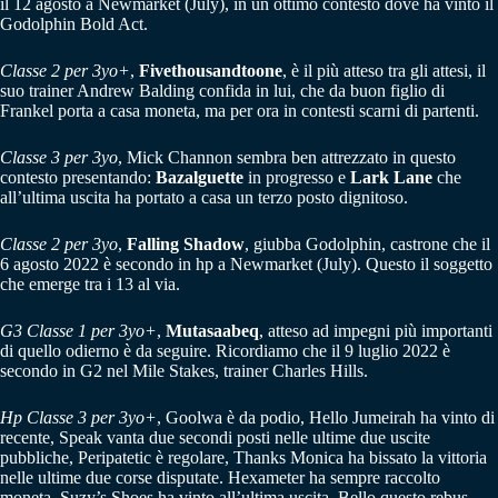
il 12 agosto a Newmarket (July), in un ottimo contesto dove ha vinto il
Godolphin Bold Act.
Classe 2 per 3yo+
,
Fivethousandtoone
, è il più atteso tra gli attesi, il
suo trainer Andrew Balding confida in lui, che da buon figlio di
Frankel porta a casa moneta, ma per ora in contesti scarni di partenti.
Classe 3 per 3yo
, Mick Channon sembra ben attrezzato in questo
contesto presentando:
Bazalguette
in progresso e
Lark Lane
che
all’ultima uscita ha portato a casa un terzo posto dignitoso.
Classe 2 per 3yo
,
Falling Shadow
, giubba Godolphin, castrone che il
6 agosto 2022 è secondo in hp a Newmarket (July). Questo il soggetto
che emerge tra i 13 al via.
G3 Classe 1 per 3yo+
,
Mutasaabeq
, atteso ad impegni più importanti
di quello odierno è da seguire. Ricordiamo che il 9 luglio 2022 è
secondo in G2 nel Mile Stakes, trainer Charles Hills.
Hp Classe 3 per 3yo+
, Goolwa è da podio, Hello Jumeirah ha vinto di
recente, Speak vanta due secondi posti nelle ultime due uscite
pubbliche, Peripatetic è regolare, Thanks Monica ha bissato la vittoria
nelle ultime due corse disputate. Hexameter ha sempre raccolto
moneta, Suzy’s Shoes ha vinto all’ultima uscita. Bello questo rebus.