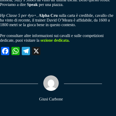
Proviamo a dire
Speak
per una piazza.
Hp Classe 5 per 4yo+
,
Alpha Cru
sulla carta è credibile, cavallo che
ha vinto di recente, il trainer David O’Meara è affidabile, da 1600 a
1800 metri se la gioca bene in questo contesto.
Per consultare altre informazioni sui cavalli e sulle competizioni
dedicate, puoi visitare la
sezione dedicata.
Fa
W
Te
X
ce
ha
le
bo
ts
gr
ok
A
a
pp
m
Giusi Carbone