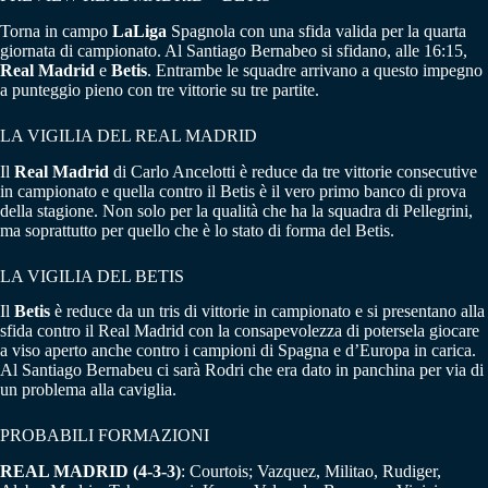
Torna in campo
LaLiga
Spagnola con una sfida valida per la quarta
giornata di campionato. Al Santiago Bernabeo si sfidano, alle 16:15,
Real Madrid
e
Betis
. Entrambe le squadre arrivano a questo impegno
a punteggio pieno con tre vittorie su tre partite.
LA VIGILIA DEL REAL MADRID
Il
Real Madrid
di Carlo Ancelotti è reduce da tre vittorie consecutive
in campionato e quella contro il Betis è il vero primo banco di prova
della stagione. Non solo per la qualità che ha la squadra di Pellegrini,
ma soprattutto per quello che è lo stato di forma del Betis.
LA VIGILIA DEL BETIS
Il
Betis
è reduce da un tris di vittorie in campionato e si presentano alla
sfida contro il Real Madrid con la consapevolezza di potersela giocare
a viso aperto anche contro i campioni di Spagna e d’Europa in carica.
Al Santiago Bernabeu ci sarà Rodri che era dato in panchina per via di
un problema alla caviglia.
PROBABILI FORMAZIONI
REAL MADRID (4-3-3)
: Courtois; Vazquez, Militao, Rudiger,