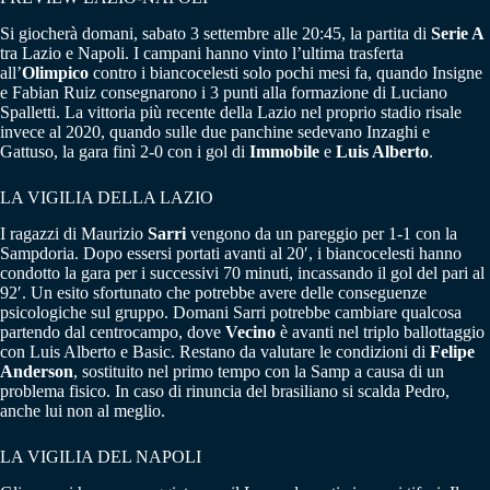
Si giocherà domani, sabato 3 settembre alle 20:45, la partita di
Serie A
tra Lazio e Napoli. I campani hanno vinto l’ultima trasferta
all’
Olimpico
contro i biancocelesti solo pochi mesi fa, quando Insigne
e Fabian Ruiz consegnarono i 3 punti alla formazione di Luciano
Spalletti. La vittoria più recente della Lazio nel proprio stadio risale
invece al 2020, quando sulle due panchine sedevano Inzaghi e
Gattuso, la gara finì 2-0 con i gol di
Immobile
e
Luis Alberto
.
LA VIGILIA DELLA LAZIO
I ragazzi di Maurizio
Sarri
vengono da un pareggio per 1-1 con la
Sampdoria. Dopo essersi portati avanti al 20′, i biancocelesti hanno
condotto la gara per i successivi 70 minuti, incassando il gol del pari al
92′. Un esito sfortunato che potrebbe avere delle conseguenze
psicologiche sul gruppo. Domani Sarri potrebbe cambiare qualcosa
partendo dal centrocampo, dove
Vecino
è avanti nel triplo ballottaggio
con Luis Alberto e Basic. Restano da valutare le condizioni di
Felipe
Anderson
, sostituito nel primo tempo con la Samp a causa di un
problema fisico. In caso di rinuncia del brasiliano si scalda Pedro,
anche lui non al meglio.
LA VIGILIA DEL NAPOLI