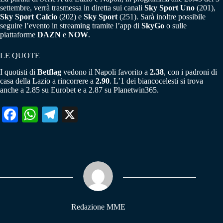
settembre, verrà trasmessa in diretta sui canali
Sky Sport Uno
(201),
Sky Sport Calcio
(202) e
Sky Sport
(251). Sarà inoltre possibile
seguire l’evento in streaming tramite l’app di
SkyGo
o sulle
piattaforme
DAZN
e
NOW
.
LE QUOTE
I quotisti di
Betflag
vedono il Napoli favorito a
2.38
, con i padroni di
casa della Lazio a rincorrere a
2.90
. L’1 dei biancocelesti si trova
anche a 2.85 su Eurobet e a 2.87 su Planetwin365.
Fa
W
Te
X
ce
ha
le
bo
ts
gr
ok
A
a
pp
m
Redazione MME