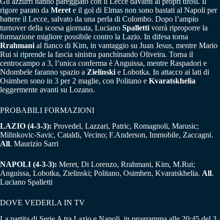
Gli azzurri hanno pareggiato con il Lecce davanti ai propri tifosi. Il
rigore parato da
Meret
e il gol di Elmas non sono bastati al Napoli per
battere il Lecce, salvato da una perla di Colombo. Dopo l’ampio
turnover della scorsa giornata, Luciano
Spalletti
vorrà riproporre la
formazione migliore possibile contro la Lazio. In difesa torna
Rrahmani
al fianco di Kim, in vantaggio su Juan Jesus, mentre Mario
Rui si riprende la fascia sinistra panchinando Oliveira. Torna il
centrocampo a 3, l’unica conferma è Anguissa, mentre Raspadori e
Ndombele faranno spazio a
Zielinski
e Lobotka. In attacco ai lati di
Osimhen sono in 3 per 2 maglie, con Politano e
Kvaratskhelia
leggermente avanti su Lozano.
PROBABILI FORMAZIONI
LAZIO (4-3-3):
Provedel, Lazzari, Patric, Romagnoli, Marusic;
Milinkovic-Savic, Cataldi, Vecino; F.Anderson, Immobile, Zaccagni.
All
. Maurizio Sarri
NAPOLI (4-3-3):
Meret, Di Lorenzo, Rrahmani, Kim, M.Rui;
Anguissa, Lobotka, Zielinski; Politano, Osimhen, Kvaratskhelia.
All
.
Luciano Spalletti
DOVE VEDERLA IN TV
La partita di Serie A tra Lazio e Napoli, in programma alle 20:45 del 3