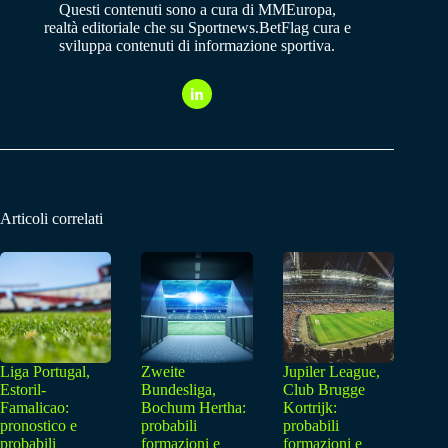
Questi contenuti sono a cura di MMEuropa,
realtà editoriale che su Sportnews.BetFlag cura e
sviluppa contenuti di informazione sportiva.
Articoli correlati
Liga Portugal,
Zweite
Jupiler League,
Estoril-
Bundesliga,
Club Brugge
Famalicao:
Bochum Hertha:
Kortrijk:
pronostico e
probabili
probabili
probabili
formazioni e
formazioni e