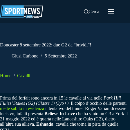
Salta
al
Cerca
contenuto
Doncaster 8 settembre 2022: due G2 da “brividi”!
Giusi Carbone
5 Settembre 2022
Home
/
Cavalli
Prima del forfait sono ancora in 15 le cavalle al via nelle
Park Hill
Fillies’ Stakes (G2) (Classe 1) (3yo+)
. Il colpo d’occhio delle partenti
mette subito in evidenza
il tentativo del trainer Roger Varian di essere
incisivo, infatti presenta
Believe In Love
che ha vinto un G3 a York il
21 maggio 2022 ed è quarta nelle Lancashire Oaks (G2), dietro
all’altra sua allieva,
Eshaada
, cavalla che torna in pista da quella
corsa.