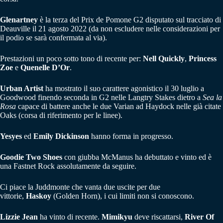
Glenartney
è la terza del Prix de Pomone G2 disputato sul tracciato di
Deauville il 21 agosto 2022 (da non escludere nelle considerazioni per
il podio se sarà confermata al via).
Prestazioni un poco sotto tono di recente per:
Nell Quickly
,
Princess
Zoe
e
Quenelle D’Or
.
Urban Artist
ha mostrato il suo carattere agonistico il 30 luglio a
Goodwood finendo seconda in G2 nelle Langtry Stakes dietro a
Sea la
Rosa
capace di battere anche le due Varian ad Haydock nelle già citate
Oaks (corsa di riferimento per le linee).
Yesyes
ed
Emily Dickinson
hanno forma in progresso.
Goodie Two Shoes
con giubba McManus ha debuttato e vinto ed è
una Fastnet Rock assolutamente da seguire.
Ci piace la Juddmonte che vanta due uscite per due
vittorie,
Haskoy
(Golden Horn), i cui limiti non si conoscono.
Lizzie Jean
ha vinto di recente.
Mimikyu
deve riscattarsi,
River Of