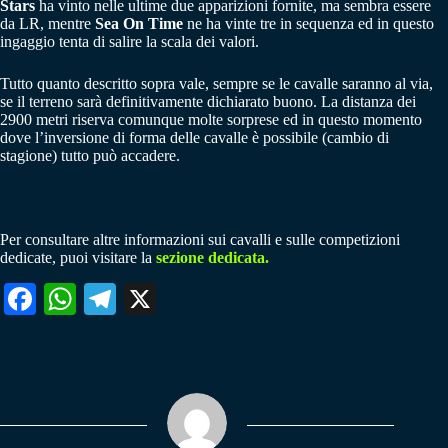
Stars
ha vinto nelle ultime due apparizioni fornite, ma sembra essere
da LR, mentre
Sea On Time
ne ha vinte tre in sequenza ed in questo
ingaggio tenta di salire la scala dei valori.
Tutto quanto descritto sopra vale, sempre se le cavalle saranno al via,
se il terreno sarà definitivamente dichiarato buono. La distanza dei
2900 metri riserva comunque molte sorprese ed in questo momento
dove l’inversione di forma delle cavalle è possibile (cambio di
stagione) tutto può accadere.
Per consultare altre informazioni sui cavalli e sulle competizioni
dedicate, puoi visitare la
sezione dedicata.
Fa
W
Te
X
ce
ha
le
bo
ts
gr
ok
A
a
pp
m