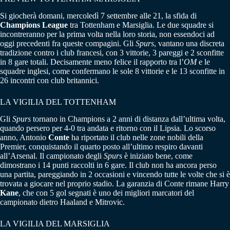
Si giocherà domani, mercoledì 7 settembre alle 21, la sfida di
Champions League
tra Tottenham e Marsiglia. Le due squadre si
incontreranno per la prima volta nella loro storia, non essendoci ad
oggi precedenti fra queste compagini. Gli
Spurs
, vantano una discreta
tradizione contro i club francesi, con 3 vittorie, 3 pareggi e 2 sconfitte
in 8 gare totali. Decisamente meno felice il rapporto tra l’
OM
e le
squadre inglesi, come confermano le sole 8 vittorie e le 13 sconfitte in
26 incontri con club britannici.
LA VIGILIA DEL TOTTENHAM
Gli
Spurs
tornano in Champions a 2 anni di distanza dall’ultima volta,
quando persero per 4-0 tra andata e ritorno con il Lipsia. Lo scorso
anno, Antonio
Conte
ha riportato il club nelle zone nobili della
Premier, conquistando il quarto posto all’ultimo respiro davanti
all’Arsenal. Il campionato degli
Spurs
è iniziato bene, come
dimostrano i 14 punti raccolti in 6 gare. Il club non ha ancora perso
una partita, pareggiando in 2 occasioni e vincendo tutte le volte che si è
trovata a giocare nel proprio stadio. La garanzia di Conte rimane Harry
Kane
, che con 5 gol segnati è uno dei migliori marcatori del
campionato dietro Haaland e Mitrovic.
LA VIGILIA DEL MARSIGLIA