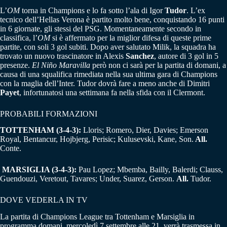
L’
OM
torna in Champions e lo fa sotto l’ala di Igor
Tudor
. L’ex
tecnico dell’Hellas Verona è partito molto bene, conquistando 16 punti
in 6 giornate, gli stessi del PSG. Momentaneamente secondo in
classifica, l’
OM
si è affermato per la miglior difesa di queste prime
partite, con soli 3 gol subiti. Dopo aver salutato Milik, la squadra ha
trovato un nuovo trascinatore in Alexis
Sanchez
, autore di 3 gol in 5
presenze.
El Niño Maravilla
però non ci sarà per la partita di domani, a
causa di una squalifica rimediata nella sua ultima gara di Champions
con la maglia dell’Inter. Tudor dovrà fare a meno anche di Dimitri
Payet
, infortunatosi una settimana fa nella sfida con il Clermont.
PROBABILI FORMAZIONI
TOTTENHAM (3-4-3):
Lloris; Romero, Dier, Davies; Emerson
Royal, Bentancur, Hojbjerg, Perisic; Kulusevski, Kane, Son.
All.
Conte.
MARSIGLIA (3-4-3):
Pau Lopez; Mbemba, Bailly, Balerdi; Clauss,
Guendouzi, Veretout, Tavares; Under, Suarez, Gerson.
All.
Tudor.
DOVE VEDERLA IN TV
La partita di Champions League tra Tottenham e Marsiglia in
programma domani, mercoledì 7 settembre alle 21, verrà trasmessa in