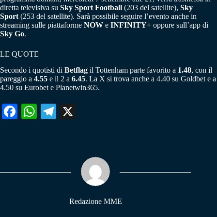
diretta televisiva su
Sky Sport Football
(203 del satellite),
Sky
Sport
(253 del satellite). Sarà possibile seguire l’evento anche in
streaming sulle piattaforme
NOW
e
INFINITY+
oppure sull’app di
Sky Go
.
LE QUOTE
Secondo i quotisti di
Betflag
il Tottenham parte favorito a
1.48
, con il
pareggio a
4.55
e il 2 a
6.45
. La X si trova anche a 4.40 su Goldbet e a
4.50 su Eurobet e Planetwin365.
Fa
W
Te
X
ce
ha
le
bo
ts
gr
ok
A
a
pp
m
Redazione MME