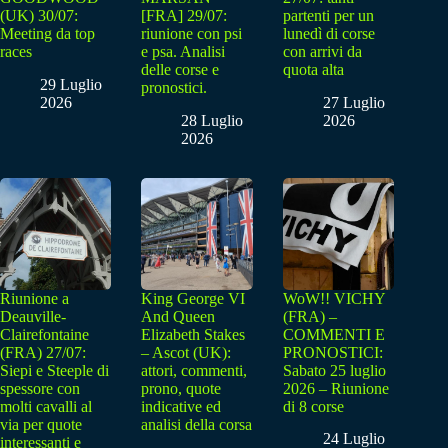
(UK) 30/07:
[FRA] 29/07:
partenti per un
Meeting da top
riunione con psi
lunedì di corse
races
e psa. Analisi
con arrivi da
delle corse e
quota alta
29 Luglio
pronostici.
2026
27 Luglio
28 Luglio
2026
2026
Riunione a
King George VI
WoW!! VICHY
Deauville-
And Queen
(FRA) –
Clairefontaine
Elizabeth Stakes
COMMENTI E
(FRA) 27/07:
– Ascot (UK):
PRONOSTICI:
Siepi e Steeple di
attori, commenti,
Sabato 25 luglio
spessore con
prono, quote
2026 – Riunione
molti cavalli al
indicative ed
di 8 corse
via per quote
analisi della corsa
24 Luglio
interessanti e