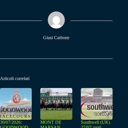
bo
ts
gr
ok
A
a
pp
m
Giusi Carbone
Articoli correlati
30/07/2026:
MONT DE
Southwell (UK)
GOODWOOD
MARSAN
27/07: tanti