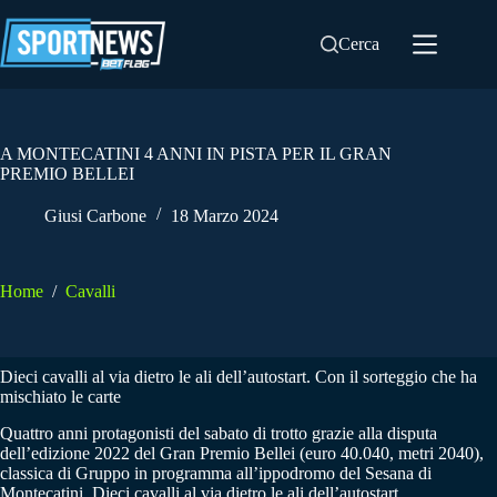
Salta
al
Cerca
contenuto
A MONTECATINI 4 ANNI IN PISTA PER IL GRAN
PREMIO BELLEI
Giusi Carbone
18 Marzo 2024
Home
/
Cavalli
Dieci cavalli al via dietro le ali dell’autostart. Con il sorteggio che ha
mischiato le carte
Quattro anni protagonisti del sabato di trotto grazie alla disputa
dell’edizione 2022 del Gran Premio Bellei (euro 40.040, metri 2040),
classica di Gruppo in programma all’ippodromo del Sesana di
Montecatini. Dieci cavalli al via dietro le ali dell’autostart.