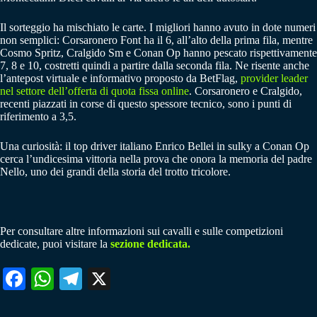
Il sorteggio ha mischiato le carte. I migliori hanno avuto in dote numeri
non semplici: Corsaronero Font ha il 6, all’alto della prima fila, mentre
Cosmo Spritz, Cralgido Sm e Conan Op hanno pescato rispettivamente
7, 8 e 10, costretti quindi a partire dalla seconda fila. Ne risente anche
l’antepost virtuale e informativo proposto da BetFlag,
provider leader
nel settore dell’offerta di quota fissa online
. Corsaronero e Cralgido,
recenti piazzati in corse di questo spessore tecnico, sono i punti di
riferimento a 3,5.
Una curiosità: il top driver italiano Enrico Bellei in sulky a Conan Op
cerca l’undicesima vittoria nella prova che onora la memoria del padre
Nello, uno dei grandi della storia del trotto tricolore.
Per consultare altre informazioni sui cavalli e sulle competizioni
dedicate, puoi visitare la
sezione dedicata.
Fa
W
Te
X
ce
ha
le