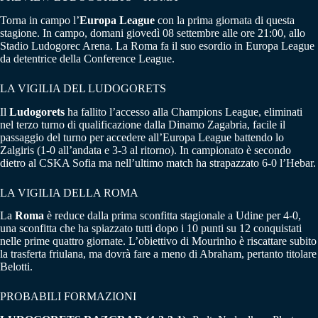
Torna in campo l’
Europa League
con la prima giornata di questa
stagione. In campo, domani giovedì 08 settembre alle ore 21:00, allo
Stadio Ludogorec Arena. La Roma fa il suo esordio in Europa League
da detentrice della Conference League.
LA VIGILIA DEL LUDOGORETS
Il
Ludogorets
ha fallito l’accesso alla Champions League, eliminati
nel terzo turno di qualificazione dalla Dinamo Zagabria, facile il
passaggio del turno per accedere all’Europa League battendo lo
Zalgiris (1-0 all’andata e 3-3 al ritorno). In campionato è secondo
dietro al CSKA Sofia ma nell’ultimo match ha strapazzato 6-0 l’Hebar.
LA VIGILIA DELLA ROMA
La
Roma
è reduce dalla prima sconfitta stagionale a Udine per 4-0,
una sconfitta che ha spiazzato tutti dopo i 10 punti su 12 conquistati
nelle prime quattro giornate. L’obiettivo di Mourinho è riscattare subito
la trasferta friulana, ma dovrà fare a meno di Abraham, pertanto titolare
Belotti.
PROBABILI FORMAZIONI