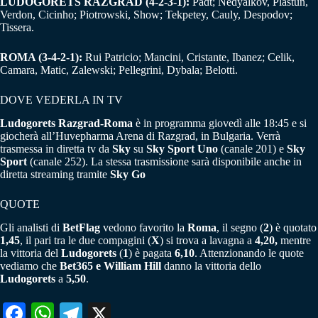
LUDOGORETS RAZGRAD (4-2-3-1):
Padt; Nedyalkov, Plastun,
Verdon, Cicinho; Piotrowski, Show; Tekpetey, Cauly, Despodov;
Tissera.
ROMA (3-4-2-1):
Rui Patricio; Mancini, Cristante, Ibanez; Celik,
Camara, Matic, Zalewski; Pellegrini, Dybala; Belotti.
DOVE VEDERLA IN TV
Ludogorets Razgrad-Roma
è in programma giovedì alle 18:45 e si
giocherà all’Huvepharma Arena di Razgrad, in Bulgaria. Verrà
trasmessa in diretta tv da
Sky
su
Sky Sport Uno
(canale 201) e
Sky
Sport
(canale 252). La stessa trasmissione sarà disponibile anche in
diretta streaming tramite
Sky Go
QUOTE
Gli analisti di
BetFlag
vedono favorito la
Roma
, il segno (
2
) è quotato
1,45
, il pari tra le due compagini (
X
) si trova a lavagna a
4,20,
mentre
la vittoria del
Ludogorets
(
1
) è pagata
6,10
. Attenzionando le quote
vediamo che
Bet365 e William Hill
danno la vittoria dello
Ludogorets
a
5,50
.
Fa
W
Te
X