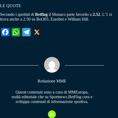
LE QUOTE
Secondo i quotisti di
Betflag
il Monaco parte favorito a
2.52
. L’1 si
trova anche a 2.50 su Bet365, Eurobet e William Hill.
Fa
W
Te
X
ce
ha
le
bo
ts
gr
ok
A
a
pp
m
Redazione MME
Questi contenuti sono a cura di MMEuropa,
realtà editoriale che su Sportnews.BetFlag cura e
sviluppa contenuti di informazione sportiva.