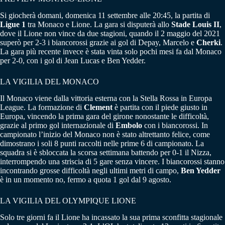
Si giocherà domani, domenica 11 settembre alle 20:45, la partita di
Ligue 1
tra Monaco e Lione. La gara si disputerà allo
Stade Louis II
,
dove il Lione non vince da due stagioni, quando il 2 maggio del 2021
superò per 2-3 i biancorossi grazie ai gol di Depay, Marcelo e
Cherki
.
La gara più recente invece è stata vinta solo pochi mesi fa dal Monaco
per 2-0, con i gol di Jean Lucas e Ben Yedder.
LA VIGILIA DEL MONACO
Il Monaco viene dalla vittoria esterna con la Stella Rossa in Europa
League. La formazione di
Clement
è partita con il piede giusto in
Europa, vincendo la prima gara del girone nonostante le difficoltà,
grazie al primo gol internazionale di
Embolo
con i biancorossi. In
campionato l’inizio del Monaco non è stato altrettanto felice, come
dimostrano i soli 8 punti raccolti nelle prime 6 di campionato. La
squadra si è sbloccata la scorsa settimana battendo per 0-1 il Nizza,
interrompendo una striscia di 5 gare senza vincere. I biancorossi stanno
incontrando grosse difficoltà negli ultimi metri di campo,
Ben Yedder
è in un momento no, fermo a quota 1 gol dal 9 agosto.
LA VIGILIA DEL OLYMPIQUE LIONE
Solo tre giorni fa il Lione ha incassato la sua prima sconfitta stagionale