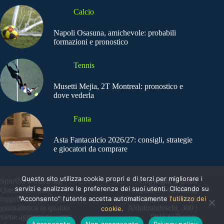
Calcio
Napoli Osasuna, amichevole: probabili
formazioni e pronostico
Tennis
Musetti Mejia, 2T Montreal: pronostico e
dove vederla
Fanta
Asta Fantacalcio 2026/27: consigli, strategie
e giocatori da comprare
Questo sito utilizza cookie propri e di terzi per migliorare i
SportNews.BetFlag -
Copyright © 2025
servizi e analizzare le preferenze dei suoi utenti. Cliccando su
Questo sito non
SportNews BetFlag
"Acconsento" l'utente accetta automaticamente
l'utilizzo dei
rappresenta una testata
Sede Legale: Via degli
giornalistica in quanto
Aldobrandeschi, 300 |
cookie.
viene aggiornato senza
00163 | Roma
Acconsento
Non acconsento
Privacy policy