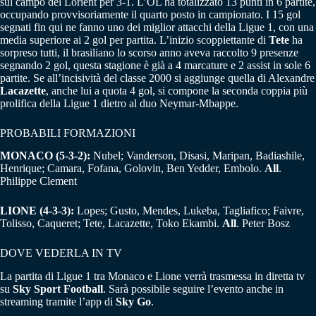
sul campo del Lorient per 3-1. L’OL ha totalizzato 13 punti in 6 partite,
occupando provvisoriamente il quarto posto in campionato. I 15 gol
segnati fin qui ne fanno uno dei miglior attacchi della Ligue 1, con una
media superiore ai 2 gol per partita. L’inizio scoppiettante di
Tete
ha
sorpreso tutti, il brasiliano lo scorso anno aveva raccolto 9 presenze
segnando 2 gol, questa stagione è già a 4 marcature e 2 assist in sole 6
partite. Se all’incisività del classe 2000 si aggiunge quella di Alexandre
Lacazette
, anche lui a quota 4 gol, si compone la seconda coppia più
prolifica della Ligue 1 dietro al duo Neymar-Mbappe.
PROBABILI FORMAZIONI
MONACO (5-3-2):
Nubel; Vanderson, Disasi, Maripan, Badiashile,
Henrique; Camara, Fofana, Golovin, Ben Yedder, Embolo.
All
.
Philippe Clement
LIONE (4-3-3):
Lopes; Gusto, Mendes, Lukeba, Tagliafico; Faivre,
Tolisso, Caqueret; Tete, Lacazette, Toko Ekambi.
All
. Peter Bosz
DOVE VEDERLA IN TV
La partita di Ligue 1 tra Monaco e Lione verrà trasmessa in diretta tv
su
Sky Sport Football
. Sarà possibile seguire l’evento anche in
streaming tramite l’app di
Sky Go
.