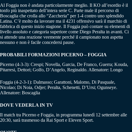
Al Foggia non è andata particolarmente meglio. Il KO all’esordio è il
tonfo più inaspettato dell’intera serie C. Parte male il percorso di
Boscaglia che crolla allo “Zaccheria” per 1-4 contro uno splendido
Latina. C’è molto da lavorare ma il 4231 offensivo sarà il marchio di
fabbrica di questo inizio stagione. Il Foggia può contare su elementi di
livello assoluto e categoria superiore come Diego Peralta in avanti. Ci
si attende una reazione veemente perché il campionato non aspetta
nessuno e non è facile concedersi pause.
PROBABILI FORMAZIONI PICERNO – FOGGIA
Picerno (4-3-3): Crespi; Novella, Garcia, De Franco, Guerra; Kouda,
Pitarresi, Dettori; Golfo, D’Angelo, Reginaldo. Allenatore: Longo
Foggia (4-2-3-1): Dalmasso; Garattoni, Malomo, Di Pasquale,
Nicolao; Di Noia, Odjer; Peralta, Schenetti, D’Ursi; Ogunseye.
Allenatore: Boscaglia
DOVE VEDERLA IN TV
Il match tra Picerno e Foggia, in programma lunedì 12 settembre alle
20:30, sarà trasmesso da Rai Sport e Eleven Sport.