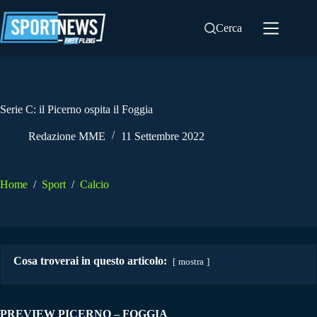
Salta
al
Cerca
contenuto
Serie C: il Picerno ospita il Foggia
Redazione MME
11 Settembre 2022
Home
/
Sport
/
Calcio
Cosa troverai in questo articolo:
mostra
PREVIEW PICERNO – FOGGIA