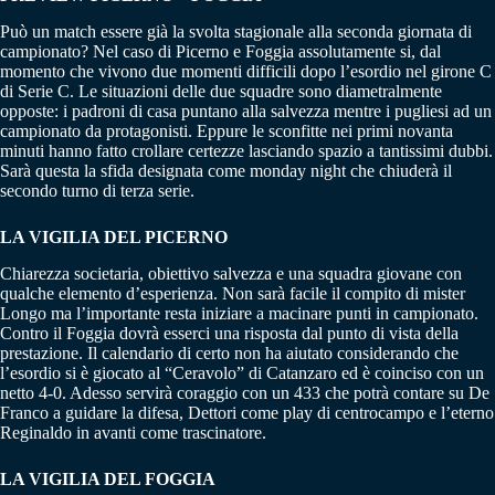
Può un match essere già la svolta stagionale alla seconda giornata di
campionato? Nel caso di Picerno e Foggia assolutamente si, dal
momento che vivono due momenti difficili dopo l’esordio nel girone C
di Serie C. Le situazioni delle due squadre sono diametralmente
opposte: i padroni di casa puntano alla salvezza mentre i pugliesi ad un
campionato da protagonisti. Eppure le sconfitte nei primi novanta
minuti hanno fatto crollare certezze lasciando spazio a tantissimi dubbi.
Sarà questa la sfida designata come monday night che chiuderà il
secondo turno di terza serie.
LA VIGILIA DEL PICERNO
Chiarezza societaria, obiettivo salvezza e una squadra giovane con
qualche elemento d’esperienza. Non sarà facile il compito di mister
Longo ma l’importante resta iniziare a macinare punti in campionato.
Contro il Foggia dovrà esserci una risposta dal punto di vista della
prestazione. Il calendario di certo non ha aiutato considerando che
l’esordio si è giocato al “Ceravolo” di Catanzaro ed è coinciso con un
netto 4-0. Adesso servirà coraggio con un 433 che potrà contare su De
Franco a guidare la difesa, Dettori come play di centrocampo e l’eterno
Reginaldo in avanti come trascinatore.
LA VIGILIA DEL FOGGIA