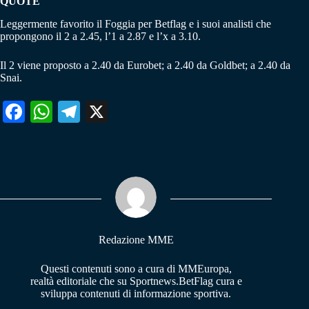
QUOTE
Leggermente favorito il Foggia per Betflag e i suoi analisti che
propongono il 2 a 2.45, l’1 a 2.87 e l’x a 3.10.
Il 2 viene proposto a 2.40 da Eurobet; a 2.40 da Goldbet; a 2.40 da
Snai.
Fa
W
Te
X
ce
ha
le
bo
ts
gr
ok
A
a
pp
m
Redazione MME
Questi contenuti sono a cura di MMEuropa,
realtà editoriale che su Sportnews.BetFlag cura e
sviluppa contenuti di informazione sportiva.