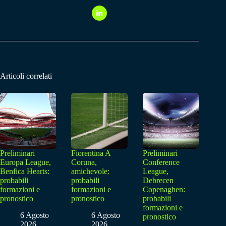
Articoli correlati
Preliminari
Fiorentina A
Preliminari
Europa League,
Coruna,
Conference
Benfica Hearts:
amichevole:
League,
probabili
probabili
Debrecen
formazioni e
formazioni e
Copenaghen:
pronostico
pronostico
probabili
formazioni e
6 Agosto
6 Agosto
pronostico
2026
2026