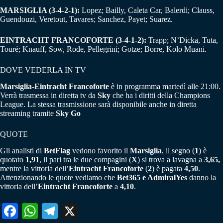
MARSIGLIA (3-4-2-1):
Lopez; Bailly, Caleta Car, Balerdi; Clauss,
Guendouzi, Veretout, Tavares; Sanchez, Payet; Suarez.
EINTRACHT FRANCOFORTE (3-4-1-2):
Trapp; N’Dicka, Tuta,
Touré; Knauff, Sow, Rode, Pellegrini; Gotze; Borre, Kolo Muani.
DOVE VEDERLA IN TV
Marsiglia-Eintracht Francoforte
è in programma martedì alle 21:00.
Verrà trasmessa in diretta tv da
Sky
che ha i diritti della Champions
League. La stessa trasmissione sarà disponibile anche in diretta
streaming tramite
Sky Go
QUOTE
Gli analisti di
BetFlag
vedono favorito il
Marsiglia
, il segno (
1
) è
quotato
1,91
, il pari tra le due compagini (
X
) si trova a lavagna a
3,65,
mentre la vittoria dell’
Eintracht Francoforte
(
2
) è pagata
4,50
.
Attenzionando le quote vediamo che
Bet365 e AdmiralYes
danno la
vittoria dell’
Eintracht Francoforte
a
4,10
.
Fa
W
Te
X