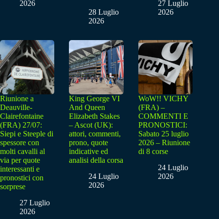
2026
27 Luglio
28 Luglio
2026
2026
Riunione a
King George VI
WoW!! VICHY
Deauville-
And Queen
(FRA) –
Clairefontaine
Elizabeth Stakes
COMMENTI E
(FRA) 27/07:
– Ascot (UK):
PRONOSTICI:
Siepi e Steeple di
attori, commenti,
Sabato 25 luglio
spessore con
prono, quote
2026 – Riunione
molti cavalli al
indicative ed
di 8 corse
via per quote
analisi della corsa
24 Luglio
interessanti e
24 Luglio
2026
pronostici con
2026
sorprese
27 Luglio
2026