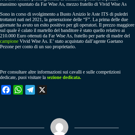
massimo spuntato da Far Wise As, mezzo fratello di Vivid Wise As
Sono in corso di svolgimento a Busto Arsizio le Aste ITS di puledri
trottatori nati nel 2021, la generazione delle “F”. La prima delle due
giornate ha avuto un esito positivo per gli operatori. Il prezzo maggiore
sul quale è calato il martello del banditore è stato quello relativo ai
210.000 Euro ottenuti da Far Wise As, fratello per parte di madre del
campione
Vivid Wise As. E’ stato acquistato dall’agente Gaetano
Pezone per conto di un suo proprietario.
Per consultare altre informazioni sui cavalli e sulle competizioni
dedicate, puoi visitare la
sezione dedicata.
Fa
W
Te
X
ce
ha
le
bo
ts
gr
ok
A
a
pp
m