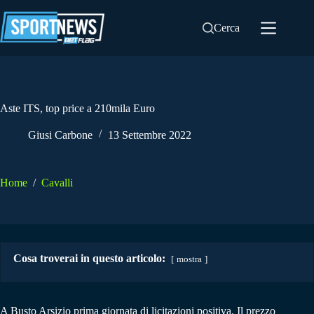
Salta
al
Cerca
contenuto
Aste ITS, top price a 210mila Euro
Giusi Carbone
13 Settembre 2022
Home
/
Cavalli
Cosa troverai in questo articolo:
mostra
A Busto Arsizio prima giornata di licitazioni positiva. Il prezzo