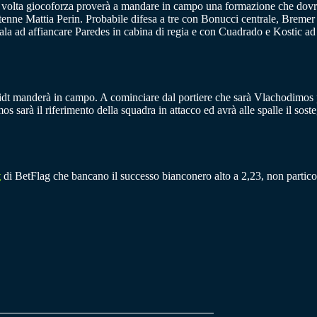
volta giocoforza proverà a mandare in campo una formazione che dovrà t
enne Mattia Perin. Probabile difesa a tre con Bonucci centrale, Bremer a
 ad affiancare Paredes in cabina di regia e con Cuadrado e Kostic ad a
idt manderà in campo. A cominciare dal portiere che sarà Vlachodimos pr
 sarà il riferimento della squadra in attacco ed avrà alle spalle il so
t
di BetFlag che bancano il successo bianconero alto a 2,23, non particol