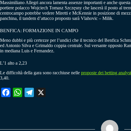
Massimiliano Allegri ancora lamenta assenze importanti e anche questa 
portiere polacco Wojciech Tomasz Szczęsny che lascerà il posto al trent
centrocampo potrebbe vedere Miretti e McKennie in posizione di mezzala
panchina, il tandem d’attacco proposto sarà Vlahovic – Milik.
BENFICA: FORMAZIONE IN CAMPO
Meno dubbi e più certezze per l’undici che il tecnico del Benfica Schm
ed Antonio Silva e Grimaldo coppia centrale. Sul versante opposto Ramos
in mediana Luis e Fernandez.
L’1 alto a 2,23
Le difficoltà della gara sono racchiuse nelle
proposte dei betting analys
3,40.
Fa
W
Te
X
ce
ha
le
bo
ts
gr
ok
A
a
pp
m