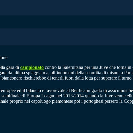
ione
lla gara di
campionato
contro la Salernitana per una Juve che torna in 
da ultima spiaggia ma, all’indomani della sconfitta di misura a Parigi c
ianconero rischierebbe di tenerli fuori dalla lotta per superare il turno 
 europee ed il bilancio è favorevole al Benfica in grado di assicurarsi b
o in semifinale di Europa League nel 2013-2014 quando la Juve venne elim
 finale proprio nel capoluogo piemontese poi i portoghesi persero la Coppa