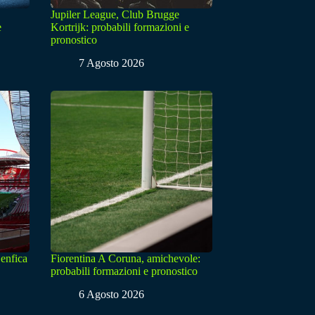
Jupiler League, Club Brugge
e
Kortrijk: probabili formazioni e
pronostico
7 Agosto 2026
enfica
Fiorentina A Coruna, amichevole:
probabili formazioni e pronostico
6 Agosto 2026