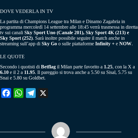
DOVE VEDERLA IN TV
La partita di Champions League tra Milan e Dinamo Zagabria in
programma mercoledì 14 settembre alle 18:45 verrà trasmessa in diretta
tv sui canali
Sky Sport Uno (Canale 201), Sky Sport 4K (213) e
Sky Sport (252)
. Sarà inoltre possibile seguire il match anche in
streaming sull’app di
Sky Go
o sulle piattaforme
Infinity +
e
NOW
.
LE QUOTE
Secondo i quotisti di
Betflag
il Milan parte favorito a
1.25
, con la X a
6.10
e il 2 a
11.95
. Il pareggio si trova anche a 5.50 su Sisal, 5.75 su
Snai e 5.80 su Goldbet.
Fa
W
Te
X
ce
ha
le
bo
ts
gr
ok
A
a
pp
m