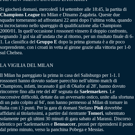
Si giocherà domani, mercoledì 14 settembre alle 18:45, la partita di
Champions League
tra Milan e Dinamo Zagabria. Queste due
squadre torneranno ad affrontarsi 22 anni dopo l’ultima volta, quando
si incrociarono nello spareggio di qualificazione alla Champions
2000/01. In quell’occasione i rossoneri vinsero il doppio confronto,
segnando 3 gol sia all’andata che al ritorno, per un risultato finale di 6-
1. La classifica del
Gruppo E
dopo la prima giornata è a dir poco
sorprendente, con i croati in vetta al girone grazie alla vittoria per 1-0
sul Chelsea.
LA VIGILIA DEL MILAN
Il Milan ha pareggiato la prima in casa del Salisburgo per 1-1. I
rossoneri hanno dovuto sudare parecchio nell’ultimo match di
Champions, infatti, incassato il gol di Okafor al 28′, hanno dovuto
rincorrere fino alla rete del 40′ segnata da
Saelemaekers
. Le
successive difficoltà, dettate da un avversario ostico, unite alla sfortuna
di un palo colpito al 94′, non hanno permesso al Milan di tornare in
Italia con i 3 punti. Per la gara di domani Stefano
Pioli
dovrebbe
affidarsi ai titolarissimi, a partire dal rientrante
Tomori
, subentrato
solamente per gli ultimi 30 minuti di gara sabato al Marassi. Discorso
identico per Saelemaekers e
Bennaccer
, pronti per riprendersi il posto
dal primo minuto, verso la panchina Pobega e Messias.