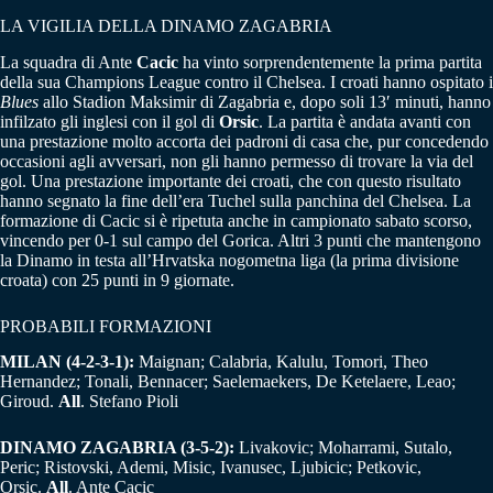
LA VIGILIA DELLA DINAMO ZAGABRIA
La squadra di Ante
Cacic
ha vinto sorprendentemente la prima partita
della sua Champions League contro il Chelsea. I croati hanno ospitato i
Blues
allo Stadion Maksimir di Zagabria e, dopo soli 13′ minuti, hanno
infilzato gli inglesi con il gol di
Orsic
. La partita è andata avanti con
una prestazione molto accorta dei padroni di casa che, pur concedendo
occasioni agli avversari, non gli hanno permesso di trovare la via del
gol. Una prestazione importante dei croati, che con questo risultato
hanno segnato la fine dell’era Tuchel sulla panchina del Chelsea. La
formazione di Cacic si è ripetuta anche in campionato sabato scorso,
vincendo per 0-1 sul campo del Gorica. Altri 3 punti che mantengono
la Dinamo in testa all’Hrvatska nogometna liga (la prima divisione
croata) con 25 punti in 9 giornate.
PROBABILI FORMAZIONI
MILAN (4-2-3-1):
Maignan; Calabria, Kalulu, Tomori, Theo
Hernandez; Tonali, Bennacer; Saelemaekers, De Ketelaere, Leao;
Giroud.
All
. Stefano Pioli
DINAMO ZAGABRIA (3-5-2):
Livakovic; Moharrami, Sutalo,
Peric; Ristovski, Ademi, Misic, Ivanusec, Ljubicic; Petkovic,
Orsic.
All
. Ante Cacic