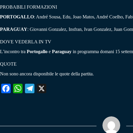
PROBABILI FORMAZIONI
PORTOGALLO
: André Sousa, Edu, Joao Matos, André Coelho, Fabi
PARAGUAY
: Giovanni Gonzalez, Insfran, Ivan Gonzalez, Juan Gome
DOVE VEDERLA IN TV
L’incontro tra
Portogallo
e
Paraguay
in programma domani 15 settembre
QUOTE
Non sono ancora disponibile le quote della partita.
Fa
W
Te
X
ce
ha
le
bo
ts
gr
ok
A
a
pp
m