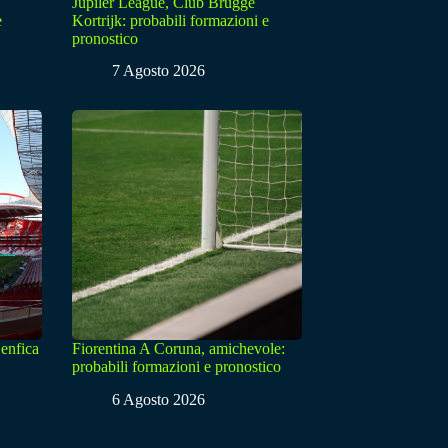
Jupiler League, Club Brugge
e
Kortrijk: probabili formazioni e
pronostico
7 Agosto 2026
enfica
Fiorentina A Coruna, amichevole:
probabili formazioni e pronostico
6 Agosto 2026