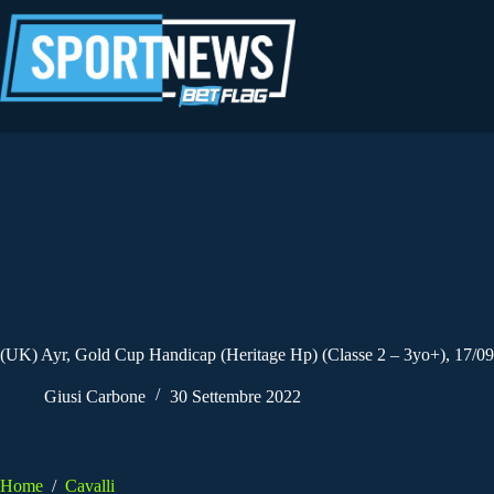
Salta
al
contenuto
(UK) Ayr, Gold Cup Handicap (Heritage Hp) (Classe 2 – 3yo+), 17/0
Giusi Carbone
30 Settembre 2022
Home
/
Cavalli