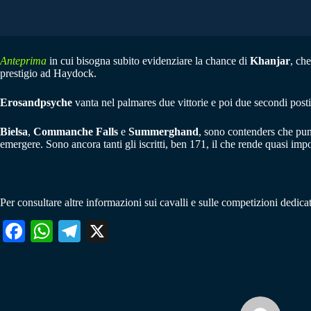
Anteprima
in cui bisogna subito evidenziare la chance di
Khanjar
, ch
prestigio ad Haydock.
Erosandpsyche
vanta nel palmares due vittorie e poi due secondi posti
Bielsa
,
Commanche Falls
e
Summerghand
, sono contenders che pun
emergere. Sono ancora tanti gli iscritti, ben 171, il che rende quasi impo
Per consultare altre informazioni sui cavalli e sulle competizioni dedicat
Fa
W
Te
X
ce
ha
le
bo
ts
gr
ok
A
a