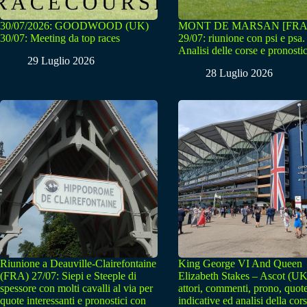
30/07/2026: GOODWOOD (UK)
MONT DE MARSAN [FRA
30/07: Meeting da top races
29/07: riunione con psi e psa.
Analisi delle corse e pronostic
29 Luglio 2026
28 Luglio 2026
Riunione a Deauville-Clairefontaine
King George VI And Queen
(FRA) 27/07: Siepi e Steeple di
Elizabeth Stakes – Ascot (UK
spessore con molti cavalli al via per
attori, commenti, prono, quot
quote interessanti e pronostici con
indicative ed analisi della cor