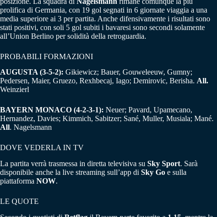
posizione. La squadra di
Nagelsmann
rimane comunque la più
prolifica di Germania, con 19 gol segnati in 6 giornate viaggia a una
media superiore ai 3 per partita. Anche difensivamente i risultati sono
stati positivi, con soli 5 gol subiti i bavaresi sono secondi solamente
all’Union Berlino per solidità della retroguardia.
PROBABILI FORMAZIONI
AUGUSTA (3-5-2):
Gikiewicz; Bauer, Gouweleeuw, Gumny;
Pedersen, Maier, Gruezo, Rexhbecaj, Iago; Demirovic, Berisha.
All.
Weinzierl
BAYERN MONACO (4-2-3-1):
Neuer; Pavard, Upamecano,
Hernandez, Davies; Kimmich, Sabitzer; Sané, Muller, Musiala; Mané.
All
. Nagelsmann
DOVE VEDERLA IN TV
La partita verrà trasmessa in diretta televisiva su
Sky Sport
. Sarà
disponibile anche la live streaming sull’app di
Sky Go
e sulla
piattaforma
NOW
.
LE QUOTE