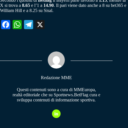
Secondo i quotisti di
Betflag
il Bayern parte favorito a
1.15
, mentre la
X si trova a
8.65
e l’1 a
14.90
. Il pari viene dato anche a 8 su bet365 e
William Hill e a 8.25 su Sisal.
Fa
W
Te
X
ce
ha
le
bo
ts
gr
ok
A
a
pp
m
Redazione MME
Questi contenuti sono a cura di MMEuropa,
realtà editoriale che su Sportnews.BetFlag cura e
sviluppa contenuti di informazione sportiva.