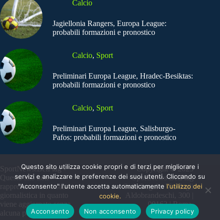
Calcio
Jagiellonia Rangers, Europa League:
probabili formazioni e pronostico
Calcio
,
Sport
Preliminari Europa League, Hradec-Besiktas:
probabili formazioni e pronostico
Calcio
,
Sport
Preliminari Europa League, Salisburgo-
Pafos: probabili formazioni e pronostico
Questo sito utilizza cookie propri e di terzi per migliorare i
SportNews.BetFlag -
Copyright © 2025
servizi e analizzare le preferenze dei suoi utenti. Cliccando su
Questo sito non
SportNews BetFlag
"Acconsento" l'utente accetta automaticamente
l'utilizzo dei
rappresenta una testata
Sede Legale: Via degli
giornalistica in quanto
Aldobrandeschi, 300 |
cookie.
viene aggiornato senza
00163 | Roma
Acconsento
Non acconsento
Privacy policy
alcuna periodicità