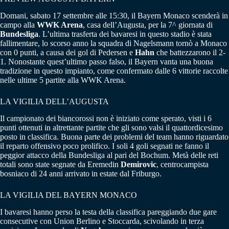
Domani, sabato 17 settembre alle 15:30, il Bayern Monaco scenderà in
campo alla
WWK Arena
, casa dell’Augusta, per la 7^ giornata di
Bundesliga
. L’ultima trasferta dei bavaresi in questo stadio è stata
fallimentare, lo scorso anno la squadra di Nagelsmann tornò a Monaco
con 0 punti, a causa dei gol di Pedersen e
Hahn
che battezzarono il 2-
1. Nonostante quest’ultimo passo falso, il Bayern vanta una buona
tradizione in questo impianto, come confermato dalle 6 vittorie raccolte
nelle ultime 5 partite alla WWK Arena.
LA VIGILIA DELL’AUGUSTA
Il campionato dei biancorossi non è iniziato come sperato, visti i 6
punti ottenuti in altrettante partite che gli sono valsi il quattordicesimo
posto in classifica. Buona parte dei problemi del team hanno riguardato
il reparto offensivo poco prolifico. I soli 4 goli segnati ne fanno il
peggior attacco della Bundesliga al pari del Bochum. Metà delle reti
totali sono state segnate da Eremedin
Demirovic
, centrocampista
bosniaco di 24 anni arrivato in estate dal Friburgo.
LA VIGILIA DEL BAYERN MONACO
I bavaresi hanno perso la testa della classifica pareggiando due gare
consecutive con Union Berlino e Stoccarda, scivolando in terza