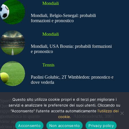
Mondiali
Mondiali, Belgio-Senegal: probabili
formazioni e pronostico
Mondiali
Mondiali, USA Bosnia: probabili formazioni
e pronostico
Tennis
Paolini Golubic, 2T Wimbledon: pronostico e
dove vederla
Questo sito utilizza cookie propri e di terzi per migliorare i
SportNews.BetFlag -
Copyright © 2025
servizi e analizzare le preferenze dei suoi utenti. Cliccando su
Questo sito non
SportNews BetFlag
"Acconsento" l'utente accetta automaticamente
l'utilizzo dei
rappresenta una testata
Sede Legale: Via degli
giornalistica in quanto
Aldobrandeschi, 300 |
cookie.
viene aggiornato senza
00163 | Roma
Acconsento
Non acconsento
Privacy policy
alcuna periodicità