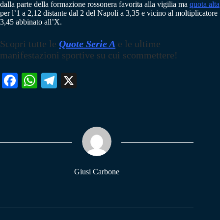
dalla parte della formazione rossonera favorita alla vigilia ma
quota alta
per l’1 a 2,12 distante dal 2 del Napoli a 3,35 e vicino al moltiplicatore
3,45 abbinato all’X.
Scopri tutte le
Quote Serie A
e le ultime
manifestazioni sportive su cui scommettere!
Fa
W
Te
X
ce
ha
le
bo
ts
gr
ok
A
a
pp
m
Giusi Carbone