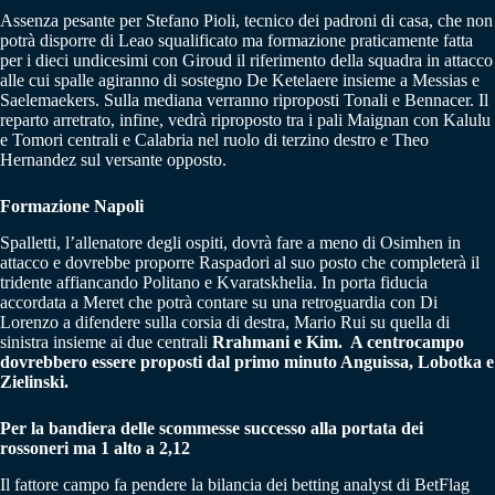
Assenza pesante per Stefano Pioli, tecnico dei padroni di casa, che non
potrà disporre di Leao squalificato ma formazione praticamente fatta
per i dieci undicesimi con Giroud il riferimento della squadra in attacco
alle cui spalle agiranno di sostegno De Ketelaere insieme a Messias e
Saelemaekers. Sulla mediana verranno riproposti Tonali e Bennacer. Il
reparto arretrato, infine, vedrà riproposto tra i pali Maignan con Kalulu
e Tomori centrali e Calabria nel ruolo di terzino destro e Theo
Hernandez sul versante opposto.
Formazione Napoli
Spalletti, l’allenatore degli ospiti, dovrà fare a meno di Osimhen in
attacco e dovrebbe proporre Raspadori al suo posto che completerà il
tridente affiancando Politano e Kvaratskhelia. In porta fiducia
accordata a Meret che potrà contare su una retroguardia con Di
Lorenzo a difendere sulla corsia di destra, Mario Rui su quella di
sinistra insieme ai due centrali
Rrahmani e Kim. A centrocampo
dovrebbero essere proposti dal primo minuto Anguissa, Lobotka e
Zielinski.
Per la bandiera delle scommesse successo alla portata dei
rossoneri ma 1 alto a 2,12
Il fattore campo fa pendere la bilancia dei betting analyst di BetFlag