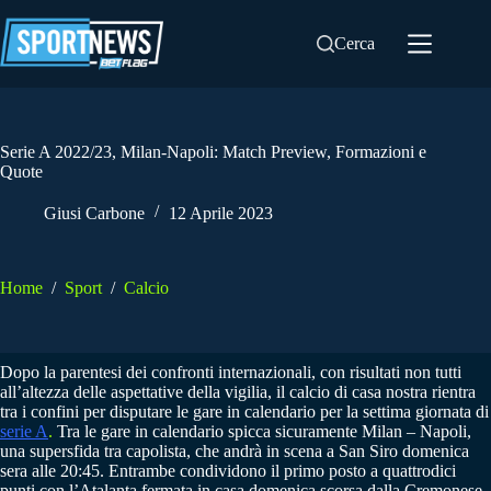
Salta
al
Cerca
contenuto
Serie A 2022/23, Milan-Napoli: Match Preview, Formazioni e
Quote
Giusi Carbone
12 Aprile 2023
Home
/
Sport
/
Calcio
Dopo la parentesi dei confronti internazionali, con risultati non tutti
all’altezza delle aspettative della vigilia, il calcio di casa nostra rientra
tra i confini per disputare le gare in calendario per la settima giornata di
serie A
.
Tra le gare in calendario spicca sicuramente Milan – Napoli,
una supersfida tra capolista, che andrà in scena a San Siro domenica
sera alle 20:45. Entrambe condividono il primo posto a quattrodici
punti con l’Atalanta fermata in casa domenica scorsa dalla Cremonese.